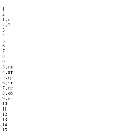
1
2
1 , вс
2 , 7
3
4
5
6
7
8
9
3 , пн
4 , вт
5 , ср
6 , чт
7 , пт
8 , сб
9 , вс
10
11
12
13
14
15