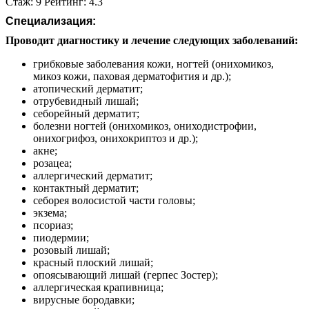
Стаж: 9 Рейтинг: 4.3
Специализация:
Проводит диагностику и лечение следующих заболеваний:
грибковые заболевания кожи, ногтей (онихомикоз,
микоз кожи, паховая дерматофития и др.);
атопический дерматит;
отрубевидный лишай;
себорейный дерматит;
болезни ногтей (онихомикоз, ониходистрофии,
онихогрифоз, онихокриптоз и др.);
акне;
розацеа;
аллергический дерматит;
контактный дерматит;
себорея волосистой части головы;
экзема;
псориаз;
пиодермии;
розовый лишай;
красный плоский лишай;
опоясывающий лишай (герпес Зостер);
аллергическая крапивница;
вирусные бородавки;