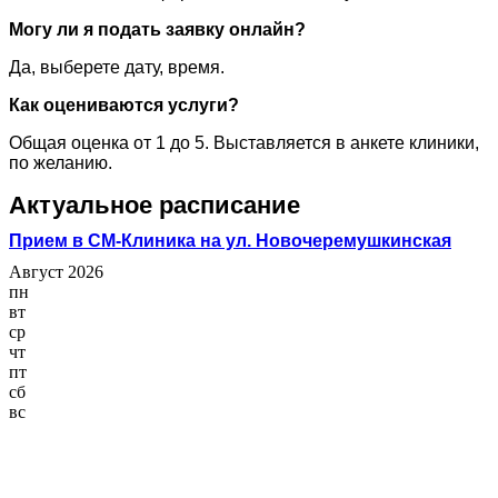
Могу ли я подать заявку онлайн?
Да, выберете дату, время.
Как оцениваются услуги?
Общая оценка от 1 до 5. Выставляется в анкете клиники,
по желанию.
Актуальное расписание
Прием в СМ-Клиника на ул. Новочеремушкинская
Август 2026
пн
вт
ср
чт
пт
сб
вс