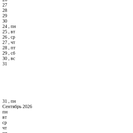
27
28
29
30
24 , пн
25 , вт
26 , ср
27 , чт
28 , пт
29 , сб
30 , вс
31
31 , пн
Сентябрь 2026
пн
вт
ср
чт