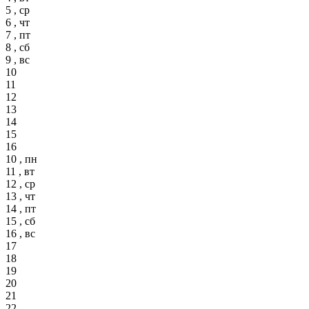
5 , ср
6 , чт
7 , пт
8 , сб
9 , вс
10
11
12
13
14
15
16
10 , пн
11 , вт
12 , ср
13 , чт
14 , пт
15 , сб
16 , вс
17
18
19
20
21
22