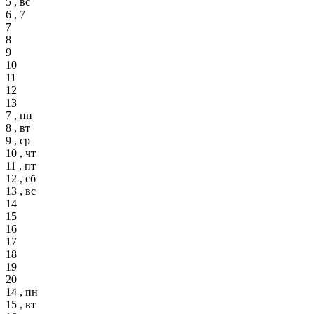
5 , вс
6 , 7
7
8
9
10
11
12
13
7 , пн
8 , вт
9 , ср
10 , чт
11 , пт
12 , сб
13 , вс
14
15
16
17
18
19
20
14 , пн
15 , вт