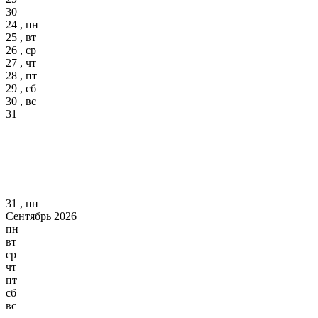
30
24 , пн
25 , вт
26 , ср
27 , чт
28 , пт
29 , сб
30 , вс
31
31 , пн
Сентябрь 2026
пн
вт
ср
чт
пт
сб
вс