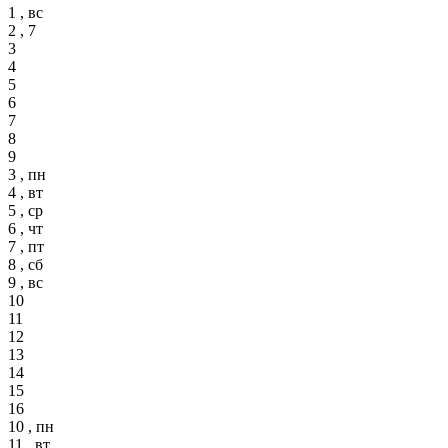
1 , вс
2 , 7
3
4
5
6
7
8
9
3 , пн
4 , вт
5 , ср
6 , чт
7 , пт
8 , сб
9 , вс
10
11
12
13
14
15
16
10 , пн
11 , вт