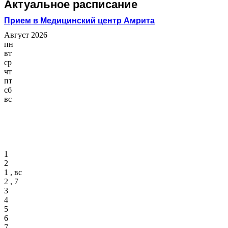
Актуальное расписание
Прием в Медицинский центр Амрита
Август 2026
пн
вт
ср
чт
пт
сб
вс
1
2
1 , вс
2 , 7
3
4
5
6
7