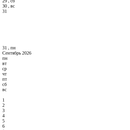
29 , сб
30 , вс
31
31 , пн
Сентябрь 2026
пн
вт
ср
чт
пт
сб
вс
1
2
3
4
5
6