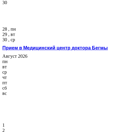
30
28 , пн
29 , вт
30 , ср
Прием в Медицинский центр доктора Бегмы
Август 2026
пн
вт
ср
чт
пт
сб
вс
1
2