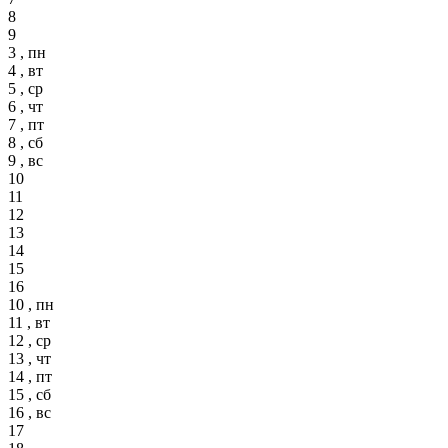
8
9
3 , пн
4 , вт
5 , ср
6 , чт
7 , пт
8 , сб
9 , вс
10
11
12
13
14
15
16
10 , пн
11 , вт
12 , ср
13 , чт
14 , пт
15 , сб
16 , вс
17