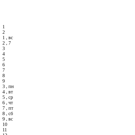
1
2
1 , вс
2 , 7
3
4
5
6
7
8
9
3 , пн
4 , вт
5 , ср
6 , чт
7 , пт
8 , сб
9 , вс
10
11