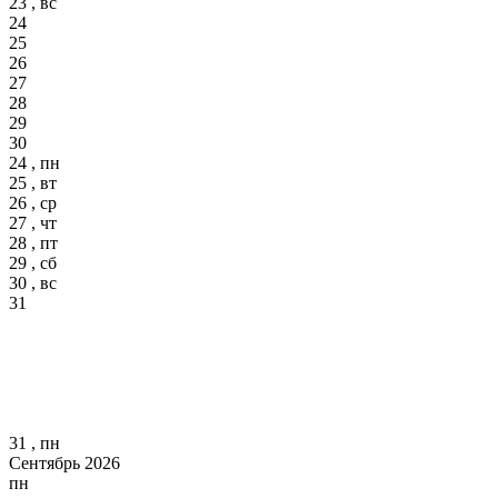
23 , вс
24
25
26
27
28
29
30
24 , пн
25 , вт
26 , ср
27 , чт
28 , пт
29 , сб
30 , вс
31
31 , пн
Сентябрь 2026
пн