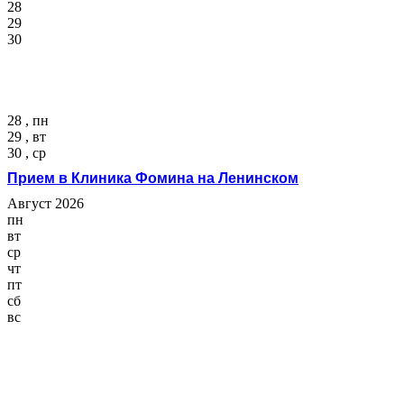
28
29
30
28 , пн
29 , вт
30 , ср
Прием в Клиника Фомина на Ленинском
Август 2026
пн
вт
ср
чт
пт
сб
вс