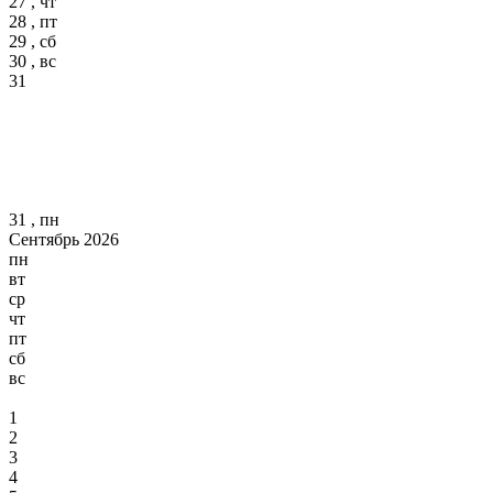
27 , чт
28 , пт
29 , сб
30 , вс
31
31 , пн
Сентябрь 2026
пн
вт
ср
чт
пт
сб
вс
1
2
3
4