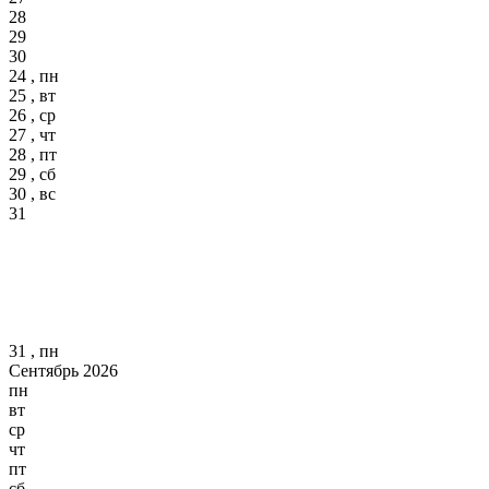
28
29
30
24 , пн
25 , вт
26 , ср
27 , чт
28 , пт
29 , сб
30 , вс
31
31 , пн
Сентябрь 2026
пн
вт
ср
чт
пт
сб