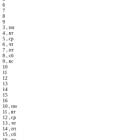
6
7
8
9
3 , пн
4 , вт
5 , ср
6 , чт
7 , пт
8 , сб
9 , вс
10
11
12
13
14
15
16
10 , пн
11 , вт
12 , ср
13 , чт
14 , пт
15 , сб
16 , вс