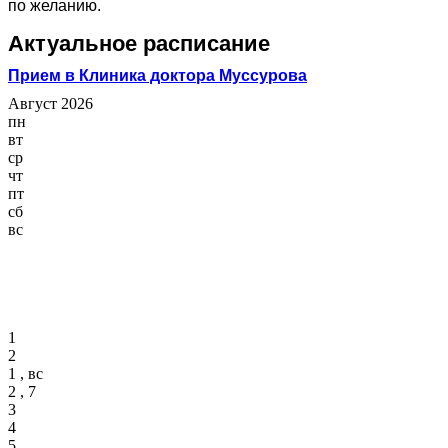
по желанию.
Актуальное расписание
Прием в Клиника доктора Муссурова
Август 2026
пн
вт
ср
чт
пт
сб
вс
1
2
1 , вс
2 , 7
3
4
5