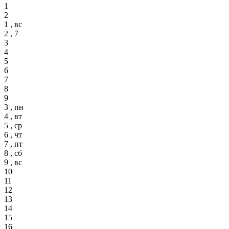
1
2
1 , вс
2 , 7
3
4
5
6
7
8
9
3 , пн
4 , вт
5 , ср
6 , чт
7 , пт
8 , сб
9 , вс
10
11
12
13
14
15
16