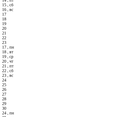
14 , пт
15 , сб
16 , вс
17
18
19
20
21
22
23
17 , пн
18 , вт
19 , ср
20 , чт
21 , пт
22 , сб
23 , вс
24
25
26
27
28
29
30
24 , пн