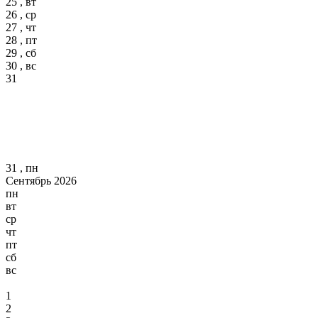
25 , вт
26 , ср
27 , чт
28 , пт
29 , сб
30 , вс
31
31 , пн
Сентябрь 2026
пн
вт
ср
чт
пт
сб
вс
1
2