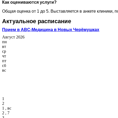
Как оцениваются услуги?
Общая оценка от 1 до 5. Выставляется в анкете клиники, 
Актуальное расписание
Прием в ABC-Медицина в Новых Черёмушках
Август 2026
пн
вт
ср
чт
пт
сб
вс
1
2
1 , вс
2 , 7
3