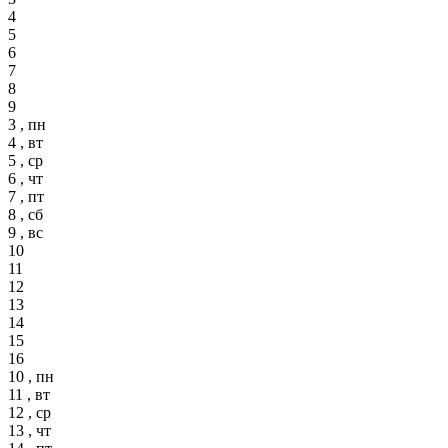
4
5
6
7
8
9
3 , пн
4 , вт
5 , ср
6 , чт
7 , пт
8 , сб
9 , вс
10
11
12
13
14
15
16
10 , пн
11 , вт
12 , ср
13 , чт