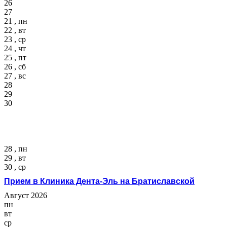
26
27
21 , пн
22 , вт
23 , ср
24 , чт
25 , пт
26 , сб
27 , вс
28
29
30
28 , пн
29 , вт
30 , ср
Прием в Клиника Дента-Эль на Братиславской
Август 2026
пн
вт
ср