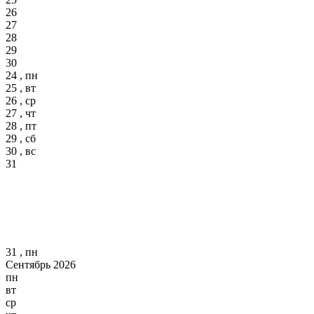
26
27
28
29
30
24 , пн
25 , вт
26 , ср
27 , чт
28 , пт
29 , сб
30 , вс
31
31 , пн
Сентябрь 2026
пн
вт
ср