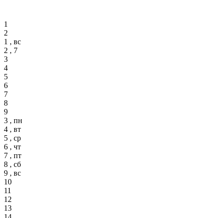
1
2
1 , вс
2 , 7
3
4
5
6
7
8
9
3 , пн
4 , вт
5 , ср
6 , чт
7 , пт
8 , сб
9 , вс
10
11
12
13
14