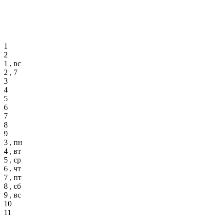
1
2
1 , вс
2 , 7
3
4
5
6
7
8
9
3 , пн
4 , вт
5 , ср
6 , чт
7 , пт
8 , сб
9 , вс
10
11