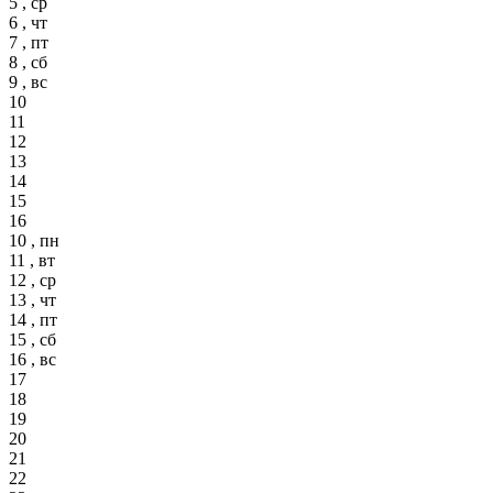
5 , ср
6 , чт
7 , пт
8 , сб
9 , вс
10
11
12
13
14
15
16
10 , пн
11 , вт
12 , ср
13 , чт
14 , пт
15 , сб
16 , вс
17
18
19
20
21
22