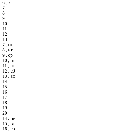
6 , 7
7
8
9
10
11
12
13
7 , пн
8 , вт
9 , ср
10 , чт
11 , пт
12 , сб
13 , вс
14
15
16
17
18
19
20
14 , пн
15 , вт
16 , ср