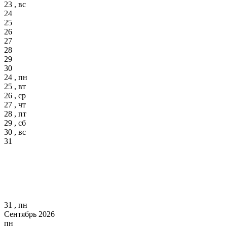
23 , вс
24
25
26
27
28
29
30
24 , пн
25 , вт
26 , ср
27 , чт
28 , пт
29 , сб
30 , вс
31
31 , пн
Сентябрь 2026
пн