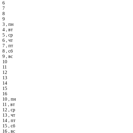
6
7
8
9
3 , пн
4 , вт
5 , ср
6 , чт
7 , пт
8 , сб
9 , вс
10
11
12
13
14
15
16
10 , пн
11 , вт
12 , ср
13 , чт
14 , пт
15 , сб
16 , вс