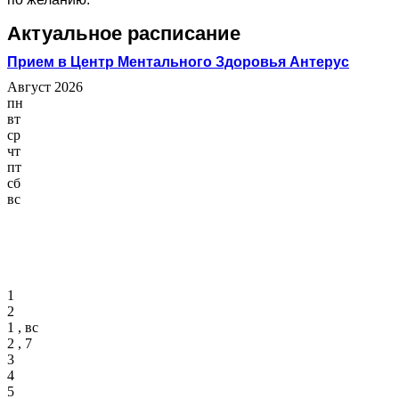
Актуальное расписание
Прием в Центр Ментального Здоровья Антерус
Август 2026
пн
вт
ср
чт
пт
сб
вс
1
2
1 , вс
2 , 7
3
4
5