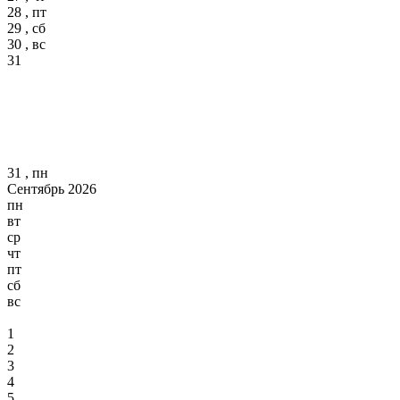
28 , пт
29 , сб
30 , вс
31
31 , пн
Сентябрь 2026
пн
вт
ср
чт
пт
сб
вс
1
2
3
4
5