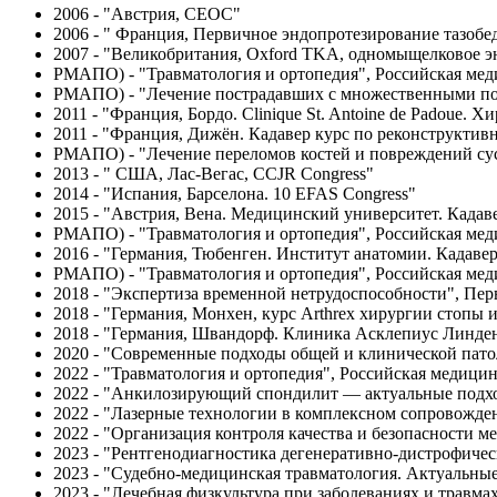
2006 - "Австрия, CEOC"
2006 - " Франция, Первичное эндопротезирование тазобе
2007 - "Великобритания, Oxford TKA, одномыщелковое э
РМАПО) - "Травматология и ортопедия", Российская мед
РМАПО) - "Лечение пострадавших с множественными пов
2011 - "Франция, Бордо. Clinique St. Antoine de Padoue. Х
2011 - "Франция, Дижён. Кадавер курс по реконструктив
РМАПО) - "Лечение переломов костей и повреждений сус
2013 - " США, Лас-Вегас, CCJR Congress"
2014 - "Испания, Барселона. 10 EFAS Congress"
2015 - "Австрия, Вена. Медицинский университет. Кадав
РМАПО) - "Травматология и ортопедия", Российская мед
2016 - "Германия, Тюбенген. Институт анатомии. Кадаве
РМАПО) - "Травматология и ортопедия", Российская мед
2018 - "Экспертиза временной нетрудоспособности", П
2018 - "Германия, Монхен, курс Arthrex хирургии стопы и
2018 - "Германия, Швандорф. Клиника Асклепиус Линден
2020 - "Современные подходы общей и клинической пато
2022 - "Травматология и ортопедия", Российская медиц
2022 - "Анкилозирующий спондилит — актуальные подхо
2022 - "Лазерные технологии в комплексном сопровожде
2022 - "Организация контроля качества и безопасности 
2023 - "Рентгенодиагностика дегенеративно-дистрофиче
2023 - "Судебно-медицинская травматология. Актуальны
2023 - "Лечебная физкультура при заболеваниях и травм