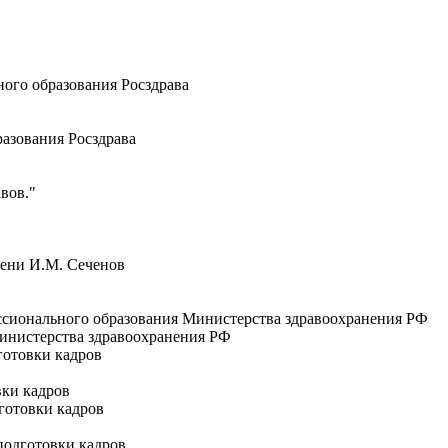
ого образования Росздрава
азования Росздрава
вов."
мени И.М. Сеченов
ссионального образования Министерства здравоохранения РФ
Министерства здравоохранения РФ
готовки кадров
вки кадров
готовки кадров
подготовки кадров