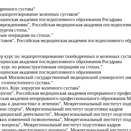
дренного сустава"
ндопротезирование коленных суставов"
ицинская академия последипломного образования Росздрава
реждениями", Российская медицинская академия последипломн
ирургия стопы."
ным операциям на стопах."
тавов", Российская медицинская академия последипломного обр
ер курс по эндопротезированию тазобедренных и коленных суста
ицинская академия последипломного образования Росздрава
р курс по реконструктивным операциям на стопах."
ицинская академия последипломного образования
ервый Московский государственный медицинский университет и
 голеностопного сустава."
лоэ. Курс хирургии коленного сустава"
логии", Российская медицинская академия непрерывного профе
инская академия непрерывного профессионального образования 
ды к диагностике и лечению", Межрегиональный институт под
нии спорта", Межрегиональный институт подготовки кадров
медицинской деятельности", Межрегиональный институт подгото
ских изменений позвоночника", Межрегиональный институт под
е вопросы", Межрегиональный институт подготовки кадров
ах опорно-двигательного аппарата", Межрегиональный институт 