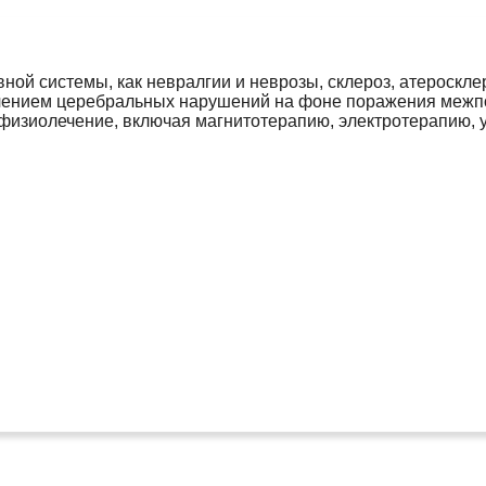
ной системы, как невралгии и неврозы, склероз, атероскле
лечением церебральных нарушений на фоне поражения межп
 физиолечение, включая магнитотерапию, электротерапию, 