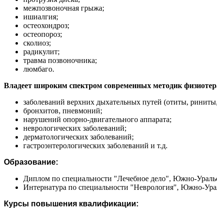
межпозвоночная грыжа;
ишиалгия;
остеохондроз;
остеопороз;
сколиоз;
радикулит;
травма позвоночника;
люмбаго.
Владеет широким спектром современных методик физиотер
заболеваний верхних дыхательных путей (отиты, риниты,
бронхитов, пневмоний;
нарушений опорно-двигательного аппарата;
неврологических заболеваний;
дерматологических заболеваний;
гастроэнтерологических заболеваний и т.д.
Образование:
Диплом по специальности "Лечебное дело", Южно-Уральс
Интернатура по специальности "Неврология", Южно-Урал
Курсы повышения квалификации: