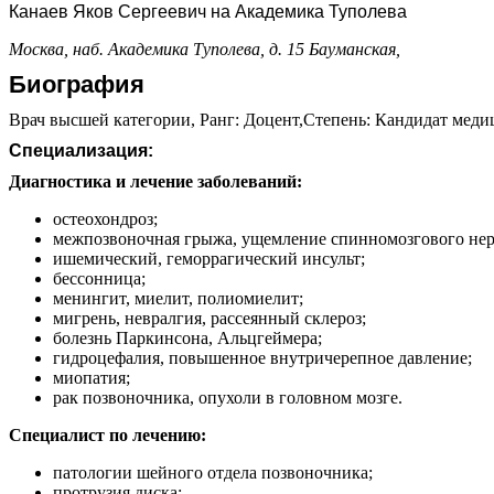
Канаев Яков Сергеевич на Академика Туполева
Москва, наб. Академика Туполева, д. 15
Бауманская,
Биография
Врач высшей категории, Ранг: Доцент,Степень: Кандидат медиц
Специализация:
Диагностика и лечение заболеваний:
остеохондроз;
межпозвоночная грыжа, ущемление спинномозгового нерв
ишемический, геморрагический инсульт;
бессонница;
менингит, миелит, полиомиелит;
мигрень, невралгия, рассеянный склероз;
болезнь Паркинсона, Альцгеймера;
гидроцефалия, повышенное внутричерепное давление;
миопатия;
рак позвоночника, опухоли в головном мозге.
Специалист по лечению:
патологии шейного отдела позвоночника;
протрузия диска;