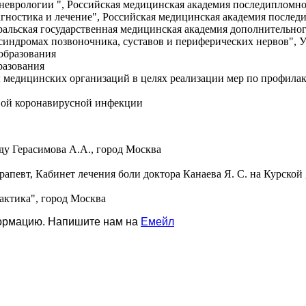
 неврологии ", Российская медицинская академия последипломно
агностика и лечение", Российская медицинская академия послед
ральская государственная медицинская академия дополнительно
 синдромах позвоночника, суставов и периферических нервов",
 образования
разования
 медицинских организаций в целях реализации мер по профила
овой коронавирусной инфекции
ду Герасимова А.А., город Москва
ерапевт, Кабинет лечения боли доктора Канаева Я. С. на Курской
актика", город Москва
формацию. Напишите нам на
Емейл