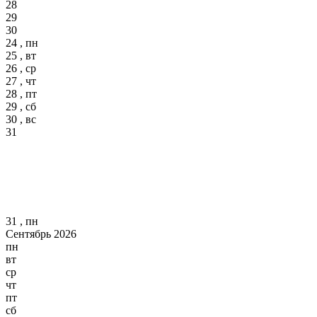
28
29
30
24 , пн
25 , вт
26 , ср
27 , чт
28 , пт
29 , сб
30 , вс
31
31 , пн
Сентябрь 2026
пн
вт
ср
чт
пт
сб