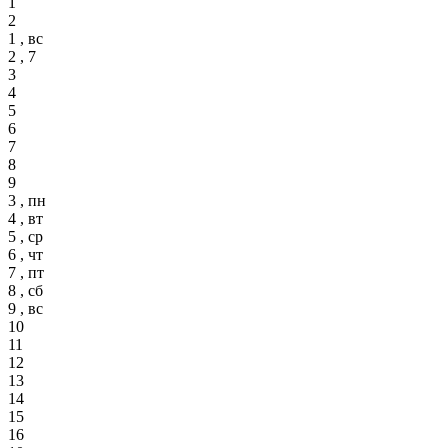
1
2
1 , вс
2 , 7
3
4
5
6
7
8
9
3 , пн
4 , вт
5 , ср
6 , чт
7 , пт
8 , сб
9 , вс
10
11
12
13
14
15
16