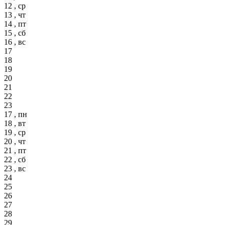
12 , ср
13 , чт
14 , пт
15 , сб
16 , вс
17
18
19
20
21
22
23
17 , пн
18 , вт
19 , ср
20 , чт
21 , пт
22 , сб
23 , вс
24
25
26
27
28
29