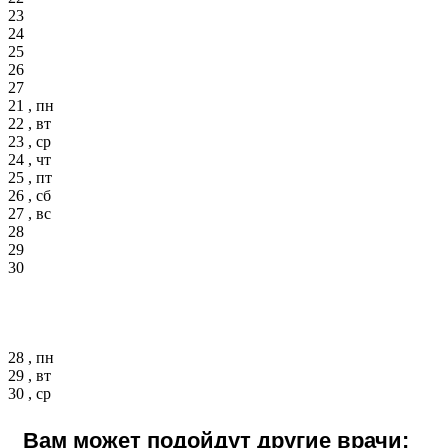
23
24
25
26
27
21 , пн
22 , вт
23 , ср
24 , чт
25 , пт
26 , сб
27 , вс
28
29
30
28 , пн
29 , вт
30 , ср
Вам может подойдут другие врачи: