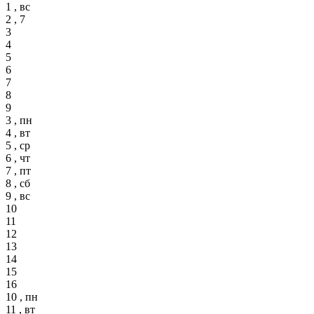
1 , вс
2 , 7
3
4
5
6
7
8
9
3 , пн
4 , вт
5 , ср
6 , чт
7 , пт
8 , сб
9 , вс
10
11
12
13
14
15
16
10 , пн
11 , вт