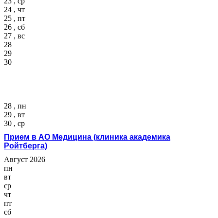
23 , ср
24 , чт
25 , пт
26 , сб
27 , вс
28
29
30
28 , пн
29 , вт
30 , ср
Прием в АО Медицина (клиника академика
Ройтберга)
Август 2026
пн
вт
ср
чт
пт
сб