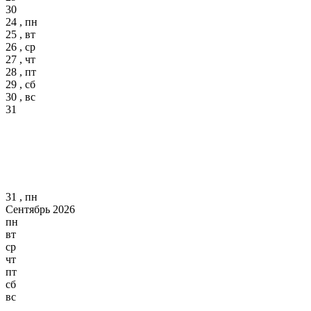
30
24 , пн
25 , вт
26 , ср
27 , чт
28 , пт
29 , сб
30 , вс
31
31 , пн
Сентябрь 2026
пн
вт
ср
чт
пт
сб
вс