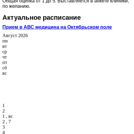
Общая оценка от 1 до 5. Выставляется в анкете клиники,
по желанию.
Актуальное расписание
Прием в АВС медицина на Октябрьском поле
Август 2026
пн
вт
ср
чт
пт
сб
вс
1
2
1 , вс
2 , 7
3
4