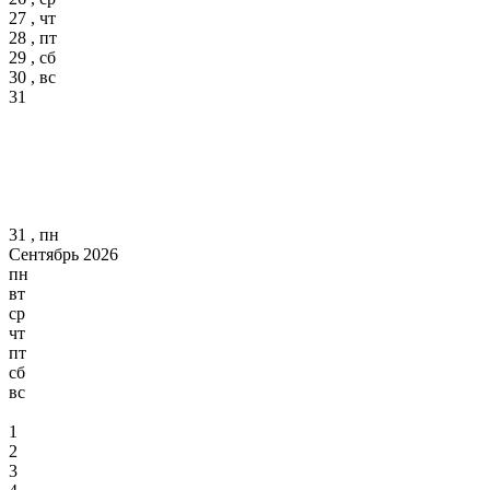
27 , чт
28 , пт
29 , сб
30 , вс
31
31 , пн
Сентябрь 2026
пн
вт
ср
чт
пт
сб
вс
1
2
3