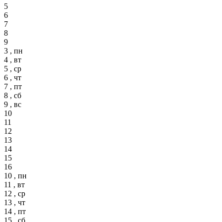
5
6
7
8
9
3 , пн
4 , вт
5 , ср
6 , чт
7 , пт
8 , сб
9 , вс
10
11
12
13
14
15
16
10 , пн
11 , вт
12 , ср
13 , чт
14 , пт
15 , сб