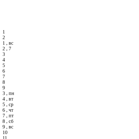
1
2
1 , вс
2 , 7
3
4
5
6
7
8
9
3 , пн
4 , вт
5 , ср
6 , чт
7 , пт
8 , сб
9 , вс
10
11