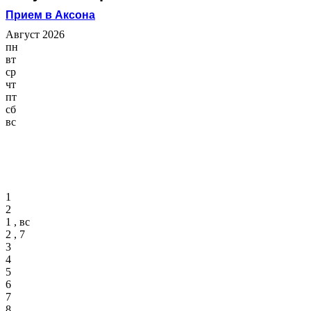
Прием в Аксона
Август 2026
пн
вт
ср
чт
пт
сб
вс
1
2
1 , вс
2 , 7
3
4
5
6
7
8