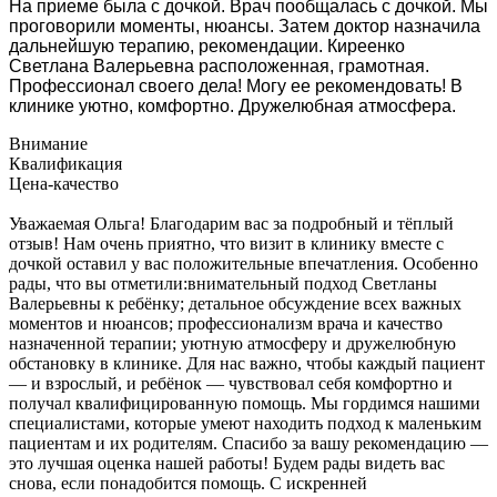
На приеме была с дочкой. Врач пообщалась с дочкой. Мы
проговорили моменты, нюансы. Затем доктор назначила
дальнейшую терапию, рекомендации. Киреенко
Светлана Валерьевна расположенная, грамотная.
Профессионал своего дела! Могу ее рекомендовать! В
клинике уютно, комфортно. Дружелюбная атмосфера.
Внимание
Квалификация
Цена-качество
Уважаемая Ольга! Благодарим вас за подробный и тёплый
отзыв! Нам очень приятно, что визит в клинику вместе с
дочкой оставил у вас положительные впечатления. Особенно
рады, что вы отметили:внимательный подход Светланы
Валерьевны к ребёнку; детальное обсуждение всех важных
моментов и нюансов; профессионализм врача и качество
назначенной терапии; уютную атмосферу и дружелюбную
обстановку в клинике. Для нас важно, чтобы каждый пациент
— и взрослый, и ребёнок — чувствовал себя комфортно и
получал квалифицированную помощь. Мы гордимся нашими
специалистами, которые умеют находить подход к маленьким
пациентам и их родителям. Спасибо за вашу рекомендацию —
это лучшая оценка нашей работы! Будем рады видеть вас
снова, если понадобится помощь. С искренней