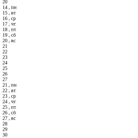
20
14 , пн
15 , вт
16 , ср
17 , чт
18 , пт
19 , сб
20 , вс
21
22
23
24
25
26
27
21 , пн
22 , вт
23 , ср
24 , чт
25 , пт
26 , сб
27 , вс
28
29
30