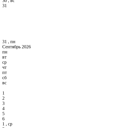
30 , вс
31
31 , пн
Сентябрь 2026
пн
вт
ср
чт
пт
сб
вс
1
2
3
4
5
6
1 , ср