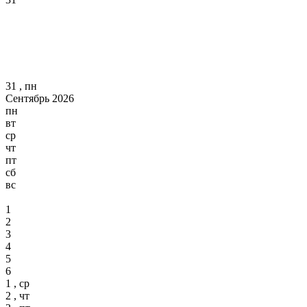
31 , пн
Сентябрь 2026
пн
вт
ср
чт
пт
сб
вс
1
2
3
4
5
6
1 , ср
2 , чт