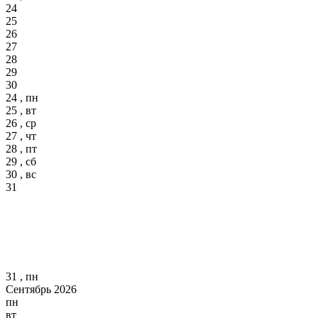
24
25
26
27
28
29
30
24 , пн
25 , вт
26 , ср
27 , чт
28 , пт
29 , сб
30 , вс
31
31 , пн
Сентябрь 2026
пн
вт