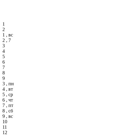
1
2
1 , вс
2 , 7
3
4
5
6
7
8
9
3 , пн
4 , вт
5 , ср
6 , чт
7 , пт
8 , сб
9 , вс
10
11
12