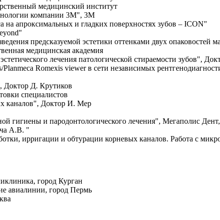
дарственный медицинский институт
ехнологии компании 3М", 3М
а на апроксимальных и гладких поверхностях зубов – ICON"
eyond"
ведения предсказуемой эстетики оттенками двух опаковостей мат
ственная медицинская академия
эстетического лечения патологической стираемости зубов", Док
s/Planmeca Romexis viewer в сети независимых рентгенодиагнос
, Доктор Д. Крутиков
отовки специалистов
х каналов", Доктор И. Мер
ой гигиены и пародонтологического лечения", Мегаполис Дент,
а А.В. "
отки, ирригации и обтурации корневых каналов. Работа с микро
ликлиника, город Курган
ие авиалинии, город Пермь
ква