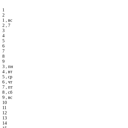
1
2
1 , вс
2 , 7
3
4
5
6
7
8
9
3 , пн
4 , вт
5 , ср
6 , чт
7 , пт
8 , сб
9 , вс
10
11
12
13
14