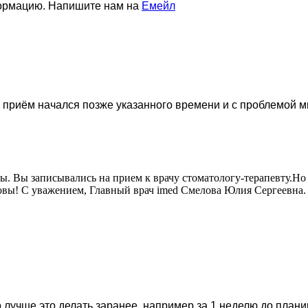
формацию. Напишите нам на
Емейл
, приём начался позже указанного времени и с проблемой м
ы. Вы записывались на прием к врачу стоматологу-терапевту.Н
овы! С уважением, Главный врач imed Смелова Юлия Сергеевна.
 лучше это делать заранее, например за 1 неделю до план