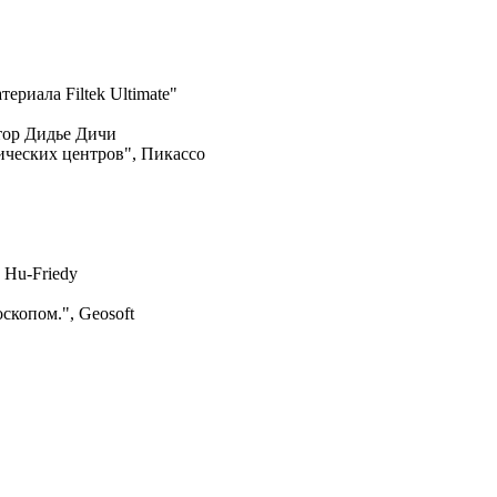
ериала Filtek Ultimate"
тор Дидье Дичи
тических центров", Пикассо
 Hu-Friedy
скопом.", Geosoft