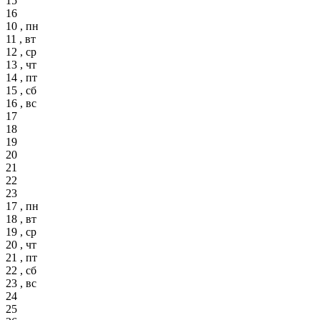
15
16
10 , пн
11 , вт
12 , ср
13 , чт
14 , пт
15 , сб
16 , вс
17
18
19
20
21
22
23
17 , пн
18 , вт
19 , ср
20 , чт
21 , пт
22 , сб
23 , вс
24
25