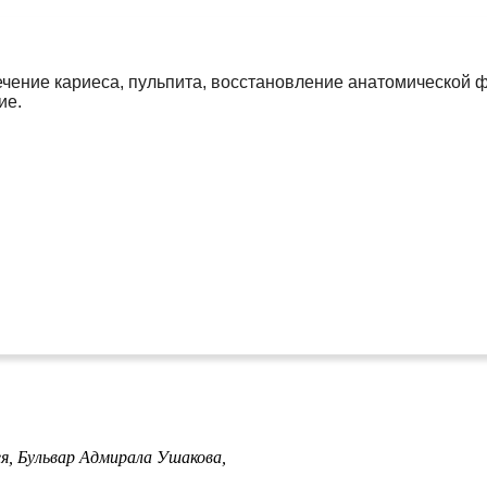
чение кариеса, пульпита, восстановление анатомической ф
ие.
ея,
Бульвар Адмирала Ушакова,