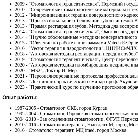
2009 - "Стоматология терапевтическая", Пермский госу
2010 - "Современные стоматологические материалы и т
2012 - "Микроинвазивная терапия поверхностного кариес
2013 - "Профессиональное отбеливание зубов системой B
2013 - "Прямая реставрация зубов. Методика для воспроиз
2014 - "Стоматология терапевтическая", Омская государ
2014 - "Научно обоснованные методики консервативного 
2015 - "Обучение по работе с программами Vatech EzDplu
2016 - "Vector-терапия в пародонтологии", ЦНИИСиЧЛХ
2018 - "Авторская методика реставрации передних зубов"
2019 - "Стоматология терапевтическая", Центр переподг
2020 - "Авторская методика пломбирования искривленны
2020 - "МБ2", Доктор И. Мер
2021 - "Персонализированные протоколы профессиональн
2023 - "Лекционно-практический семинар проф. Акулович
2023 - "Практический курс по изучению протоколов обраб
Опыт работы:
1987-2005 - Стоматолог, ОКБ, город Курган
1995-2004 - Стоматолог, Городская стоматологическая по
2004-2010 - Зав отделением стоматологии, ФГУП Пермск
2010-2016 - Стоматолог-терапевт, Нью дент М, город Мос
2016 - Стоматолог-терапевт, МЦ imed, город Москва