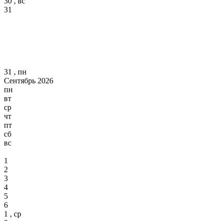
30 , вс
31
31 , пн
Сентябрь 2026
пн
вт
ср
чт
пт
сб
вс
1
2
3
4
5
6
1 , ср