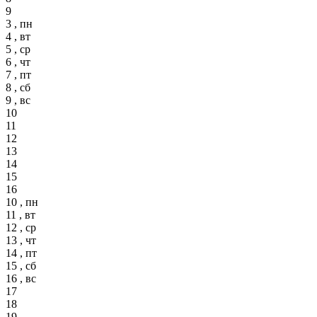
9
3 , пн
4 , вт
5 , ср
6 , чт
7 , пт
8 , сб
9 , вс
10
11
12
13
14
15
16
10 , пн
11 , вт
12 , ср
13 , чт
14 , пт
15 , сб
16 , вс
17
18
19