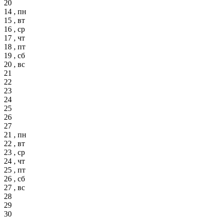
20
14 , пн
15 , вт
16 , ср
17 , чт
18 , пт
19 , сб
20 , вс
21
22
23
24
25
26
27
21 , пн
22 , вт
23 , ср
24 , чт
25 , пт
26 , сб
27 , вс
28
29
30