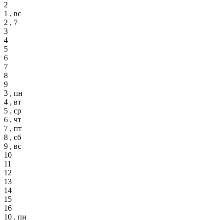
2
1 , вс
2 , 7
3
4
5
6
7
8
9
3 , пн
4 , вт
5 , ср
6 , чт
7 , пт
8 , сб
9 , вс
10
11
12
13
14
15
16
10 , пн