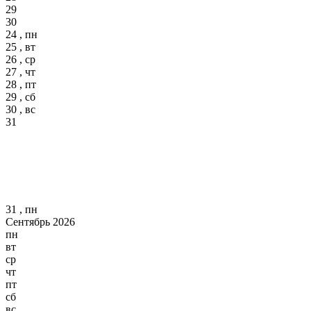
29
30
24 , пн
25 , вт
26 , ср
27 , чт
28 , пт
29 , сб
30 , вс
31
31 , пн
Сентябрь 2026
пн
вт
ср
чт
пт
сб
вс