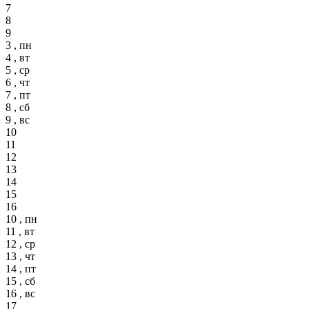
7
8
9
3 , пн
4 , вт
5 , ср
6 , чт
7 , пт
8 , сб
9 , вс
10
11
12
13
14
15
16
10 , пн
11 , вт
12 , ср
13 , чт
14 , пт
15 , сб
16 , вс
17