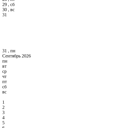
29 , сб
30 , вс
31
31 , пн
Сентябрь 2026
пн
вт
ср
чт
пт
сб
вс
1
2
3
4
5
6