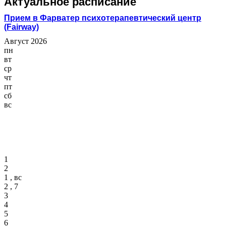
Актуальное расписание
Прием в Фарватер психотерапевтический центр
(Fairway)
Август 2026
пн
вт
ср
чт
пт
сб
вс
1
2
1 , вс
2 , 7
3
4
5
6