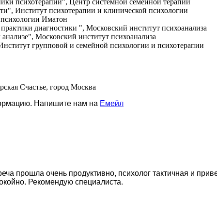
хники психотерапии", Центр системной семейной терапии
сти", Институт психотерапии и клинической психологии
й психологии Иматон
: практики диагностики ", Московский институт психоанализа
м анализе", Московский институт психоанализа
 Институт групповой и семейной психологии и психотерапии
ерская Счастье, город Москва
формацию. Напишите нам на
Емейл
еча прошла очень продуктивно, психолог тактичная и прив
покойно. Рекомендую специалиста.