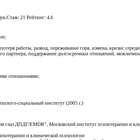
ук.Стаж: 21 Рейтинг: 4.6
ии;
отеря работы, развод, переживание горя, измена, кризис середи
го партнера, поддержание долгосрочных отношений, межлично
кими отношениями;
холого-социальный институт (2005 г.)
ием глаз ДПДГ/EMDR", Московский институт психотерапии и кли
сихотерапии и клинической психологии