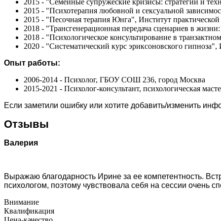
2015 - "Семейные супружеские кризисы: стратегии и те
2015 - "Психотерапия любовной и сексуальной зависимо
2015 - "Песочная терапия Юнга", Институт практическо
2018 - "Трансгенерационная передача сценариев в жизни
2018 - "Психологическое консультирование в транзактно
2020 - "Систематический курс эриксоновского гипноза",
Опыт работы:
2006-2014 - Психолог, ГБОУ СОШ 236, город Москва
2015-2021 - Психолог-консультант, психологическая маст
Если заметили ошибку или хотите добавить/изменить ин
Отзывы
Валерия
Выражаю благодарность Ирине за ее компетентность. Встр
психологом, поэтому чувствовала себя на сессии очень с
Внимание
Квалификация
Цена-качество