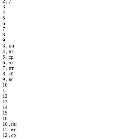
2 , 7
3
4
5
6
7
8
9
3 , пн
4 , вт
5 , ср
6 , чт
7 , пт
8 , сб
9 , вс
10
11
12
13
14
15
16
10 , пн
11 , вт
12 , ср