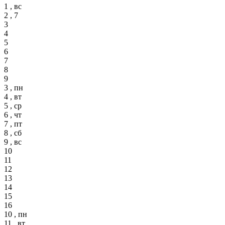
1 , вс
2 , 7
3
4
5
6
7
8
9
3 , пн
4 , вт
5 , ср
6 , чт
7 , пт
8 , сб
9 , вс
10
11
12
13
14
15
16
10 , пн
11 , вт