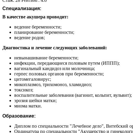
Стаж: 28 Рейтинг: 4.6
Специализация:
В качестве акушера проводит:
ведение беременности;
планирование беременности;
ведение родов;
Диагностика и лечение следующих заболеваний:
невынашивание беременности;
инфекции, передающиеся половым путем (ИППП);
вагинальный кандидоз или молочница;
герпес половых органов при беременности;
цитомегаловирус;
микоплазмоз, трихомоноз, хламидиоз;
токсикоз;
воспалительные заболевания (вагинит, кольпит, вульвит);
эрозия шейки матки;
миома матки.
Образование:
Диплом по специальности "Лечебное дело", Витебский о
Ординатура по специальности "Акушерство и гинекологи