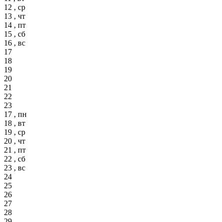
12 , ср
13 , чт
14 , пт
15 , сб
16 , вс
17
18
19
20
21
22
23
17 , пн
18 , вт
19 , ср
20 , чт
21 , пт
22 , сб
23 , вс
24
25
26
27
28
29