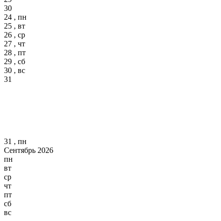
30
24 , пн
25 , вт
26 , ср
27 , чт
28 , пт
29 , сб
30 , вс
31
31 , пн
Сентябрь 2026
пн
вт
ср
чт
пт
сб
вс