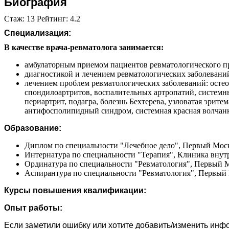
Биография
Стаж: 13 Рейтинг: 4.2
Специализация:
В качестве врача-ревматолога занимается:
амбулаторным приемом пациентов ревматологического пр
диагностикой и лечением ревматологических заболевани
лечением проблем ревматологических заболеваний: осте
спондилоартритов, воспалительных артропатий, системн
периартрит, подагра, болезнь Бехтерева, узловатая эрите
антифосполипидный синдром, системная красная волчанк
Образование:
Диплом по специальности "Лечебное дело", Первый Моск
Интернатура по специальности "Терапия", Клиника внутре
Ординатура по специальности "Ревматология", Первый М
Аспирантура по специальности "Ревматология", Первый 
Курсы повышения квалификации:
Опыт работы:
Если заметили ошибку или хотите добавить/изменить ин