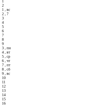
1
2
1 , вс
2 , 7
3
4
5
6
7
8
9
3 , пн
4 , вт
5 , ср
6 , чт
7 , пт
8 , сб
9 , вс
10
11
12
13
14
15
16