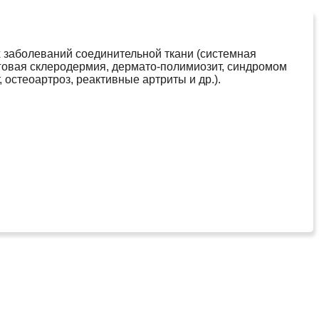
 заболеваний соединительной ткани (системная
овая склеродермия, дермато-полимиозит, синдромом
остеоартроз, реактивные артриты и др.).