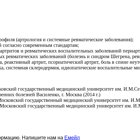
офиля (артрология и системные ревматические заболевания);
й согласно современным стандартам;
оартритов и ревматических воспалительных заболеваний периарт
ых ревматических заболеваний (болезнь и синдром Шегрена, ре
ма, реактивный артрит, псориатический артрит, боль в спине неу
а, системная склеродермия, идиопатические воспалительные ми
овский государственный медицинский университет им. И.М.Сече
нних болезней Василенко, г. Москва (2014 г.)
осковский государственный медицинский университет им. И.М.С
Московский государственный медицинский университет им. И.М.
формацию. Напишите нам на
Емейл