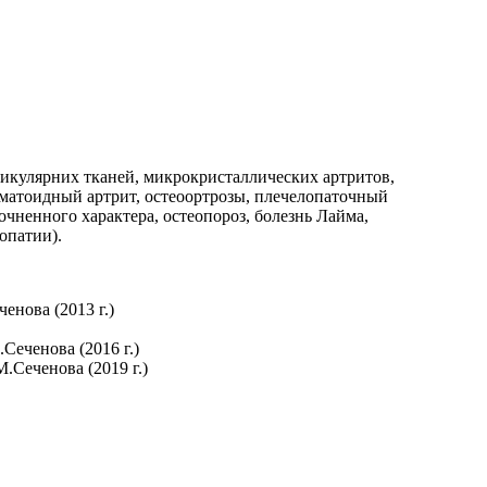
икулярних тканей, микрокристаллических артритов,
вматоидный артрит, остеоортрозы, плечелопаточный
точненного характера, остеопороз, болезнь Лайма,
опатии).
нова (2013 г.)
еченова (2016 г.)
Сеченова (2019 г.)