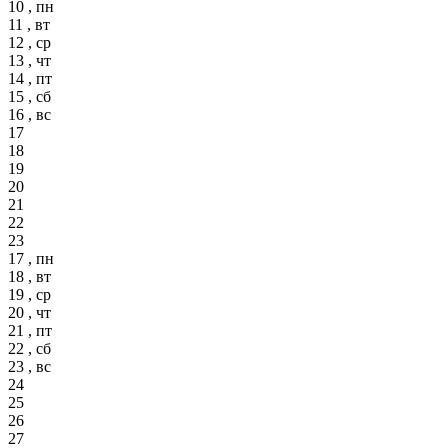
10 , пн
11 , вт
12 , ср
13 , чт
14 , пт
15 , сб
16 , вс
17
18
19
20
21
22
23
17 , пн
18 , вт
19 , ср
20 , чт
21 , пт
22 , сб
23 , вс
24
25
26
27