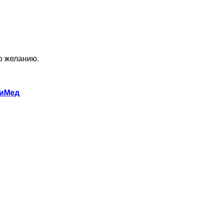
по желанию.
хиМед