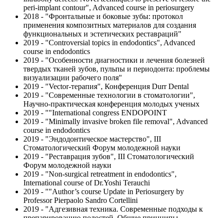
peri-implant contour", Advanced course in periosurgery
2018 - "Фронтальные и боковые зубы: протокол
применения композитных материалов для создания
функциональных и эстетических реставраций"
2019 - "Controversial topics in endodontics", Advanced
course in endodontics
2019 - "Особенности диагностики и лечения болезней
твердых тканей зубов, пульпы и периодонта: проблемы
визуализации рабочего поля"
2019 - "Vector-терапия", Конференция Durr Dental
2019 - "Современные технологии в стоматологии",
Научно-практическая конференция молодых ученых
2019 - ""International congress ENDOPOINT
2019 - "Minimally invasive broken file removal", Advanced
course in endodontics
2019 - "Эндодонтическое мастерство", III
Стоматологический Форум молодежной науки
2019 - "Реставрация зубов", III Стоматологический
Форум молодежной науки
2019 - "Non-surgical retreatment in endodontics",
International course of Dr.Yoshi Terauchi
2019 - ""Author’s course Update in Periosurgery by
Professor Pierpaolo Sandro Cortellini
2019 - "Адгезивная техника. Современные подходы к
препарированию полостей. Общие принципы.