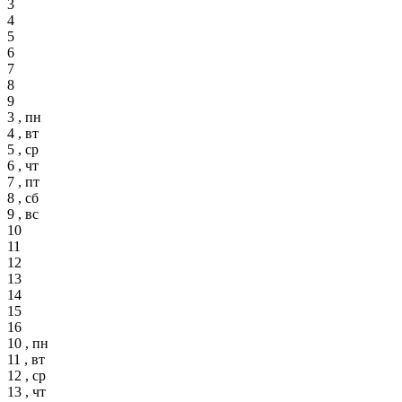
3
4
5
6
7
8
9
3 , пн
4 , вт
5 , ср
6 , чт
7 , пт
8 , сб
9 , вс
10
11
12
13
14
15
16
10 , пн
11 , вт
12 , ср
13 , чт