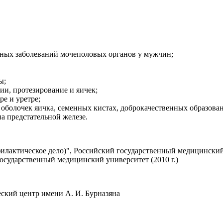
ьных заболеваний мочеполовых органов у мужчин;
ы;
и, протезирование и яичек;
е и уретре;
е оболочек яичка, семенных кистах, доброкачественных образова
а предстательной железе.
лактическое дело)", Российский государственный медицинский 
осударственный медицинский университет (2010 г.)
ский центр имени А. И. Бурназяна