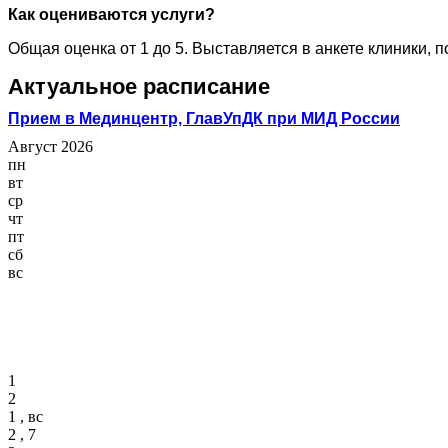
Как оцениваются услуги?
Общая оценка от 1 до 5. Выставляется в анкете клиники, 
Актуальное расписание
Прием в Мединцентр, ГлавУпДК при МИД России
Август 2026
пн
вт
ср
чт
пт
сб
вс
1
2
1 , вс
2 , 7