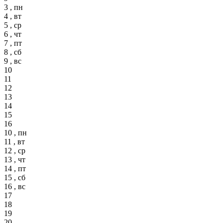
3 , пн
4 , вт
5 , ср
6 , чт
7 , пт
8 , сб
9 , вс
10
11
12
13
14
15
16
10 , пн
11 , вт
12 , ср
13 , чт
14 , пт
15 , сб
16 , вс
17
18
19
20