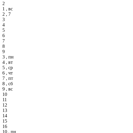
2
1 , вс
2 , 7
3
4
5
6
7
8
9
3 , пн
4 , вт
5 , ср
6 , чт
7 , пт
8 , сб
9 , вс
10
11
12
13
14
15
16
10 , пн