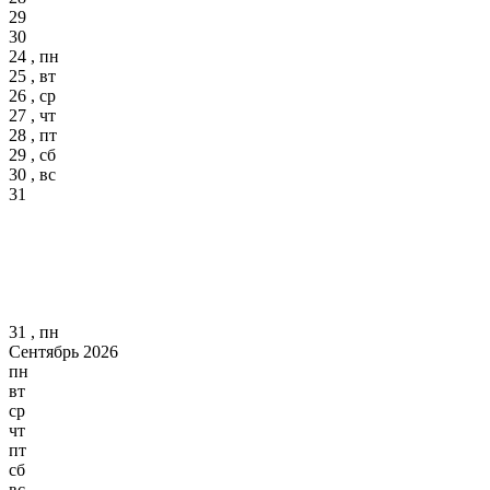
29
30
24 , пн
25 , вт
26 , ср
27 , чт
28 , пт
29 , сб
30 , вс
31
31 , пн
Сентябрь 2026
пн
вт
ср
чт
пт
сб
вс