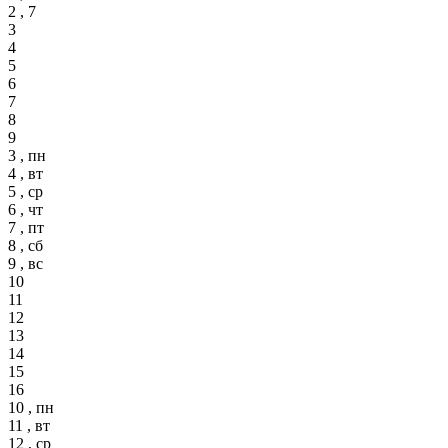
2 , 7
3
4
5
6
7
8
9
3 , пн
4 , вт
5 , ср
6 , чт
7 , пт
8 , сб
9 , вс
10
11
12
13
14
15
16
10 , пн
11 , вт
12 , ср