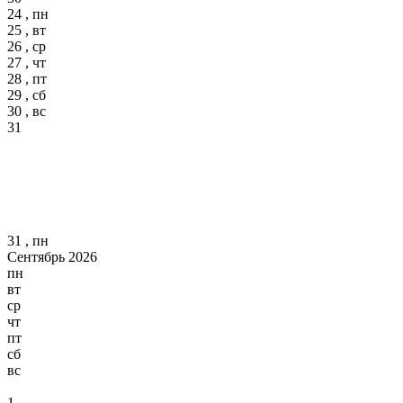
24 , пн
25 , вт
26 , ср
27 , чт
28 , пт
29 , сб
30 , вс
31
31 , пн
Сентябрь 2026
пн
вт
ср
чт
пт
сб
вс
1