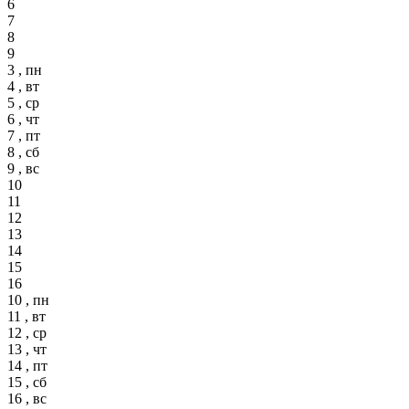
6
7
8
9
3 , пн
4 , вт
5 , ср
6 , чт
7 , пт
8 , сб
9 , вс
10
11
12
13
14
15
16
10 , пн
11 , вт
12 , ср
13 , чт
14 , пт
15 , сб
16 , вс