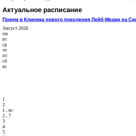
Актуальное расписание
Прием в Клиника нового поколения Лейб-Медик на С
Август 2026
пн
вт
ср
чт
пт
сб
вс
1
2
1 , вс
2 , 7
3
4
5