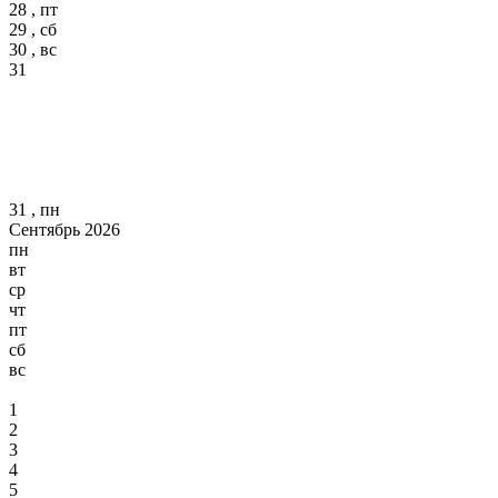
28 , пт
29 , сб
30 , вс
31
31 , пн
Сентябрь 2026
пн
вт
ср
чт
пт
сб
вс
1
2
3
4
5