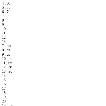
4 , сб
5 , вс
6 , 7
7
8
9
10
11
12
13
7 , пн
8 , вт
9 , ср
10 , чт
11 , пт
12 , сб
13 , вс
14
15
16
17
18
19
20
14 , пн