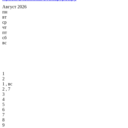
Август 2026
пн
вт
ср
чт
пт
сб
вс
1
2
1 , вс
2 , 7
3
4
5
6
7
8
9