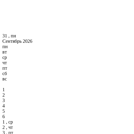
31 , пн
Сентябрь 2026
пн
вт
ср
чт
пт
сб
вс
1
2
3
4
5
6
1 , ср
2 , чт
3 , пт