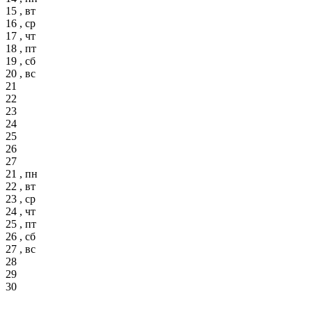
15 , вт
16 , ср
17 , чт
18 , пт
19 , сб
20 , вс
21
22
23
24
25
26
27
21 , пн
22 , вт
23 , ср
24 , чт
25 , пт
26 , сб
27 , вс
28
29
30