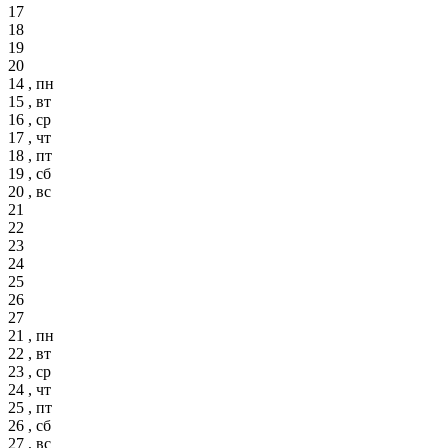
17
18
19
20
14 , пн
15 , вт
16 , ср
17 , чт
18 , пт
19 , сб
20 , вс
21
22
23
24
25
26
27
21 , пн
22 , вт
23 , ср
24 , чт
25 , пт
26 , сб
27 , вс