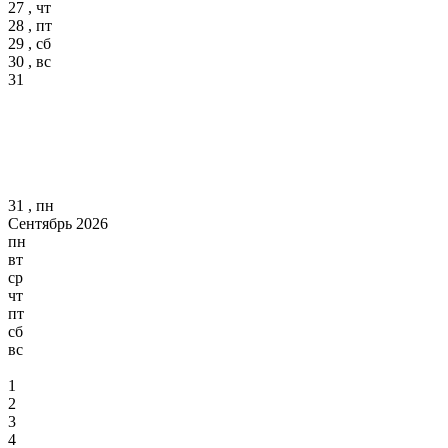
27 , чт
28 , пт
29 , сб
30 , вс
31
31 , пн
Сентябрь 2026
пн
вт
ср
чт
пт
сб
вс
1
2
3
4