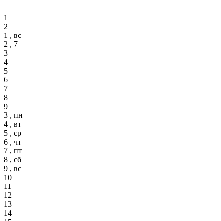
1
2
1 , вс
2 , 7
3
4
5
6
7
8
9
3 , пн
4 , вт
5 , ср
6 , чт
7 , пт
8 , сб
9 , вс
10
11
12
13
14