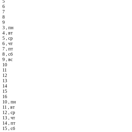
5
6
7
8
9
3 , пн
4 , вт
5 , ср
6 , чт
7 , пт
8 , сб
9 , вс
10
11
12
13
14
15
16
10 , пн
11 , вт
12 , ср
13 , чт
14 , пт
15 , сб