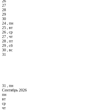
26
27
28
29
30
24 , пн
25 , вт
26 , ср
27 , чт
28 , пт
29 , сб
30 , вс
31
31 , пн
Сентябрь 2026
пн
вт
ср
чт