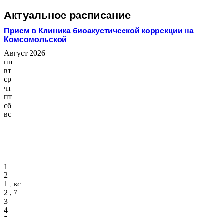
Актуальное расписание
Прием в Клиника биоакустической коррекции на
Комсомольской
Август 2026
пн
вт
ср
чт
пт
сб
вс
1
2
1 , вс
2 , 7
3
4