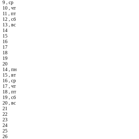
9 , ср
10 , чт
11 , пт
12 , сб
13 , вс
14
15
16
17
18
19
20
14 , пн
15 , вт
16 , ср
17 , чт
18 , пт
19 , сб
20 , вс
21
22
23
24
25
26