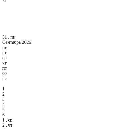
31
31 , пн
Сентябрь 2026
пн
вт
ср
чт
пт
сб
вс
1
2
3
4
5
6
1 , ср
2 , чт