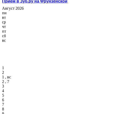
Прием в Зуб.ру на Фрунзенской
Август 2026
пн
вт
ср
чт
пт
сб
вс
1
2
1 , вс
2 , 7
3
4
5
6
7
8
9