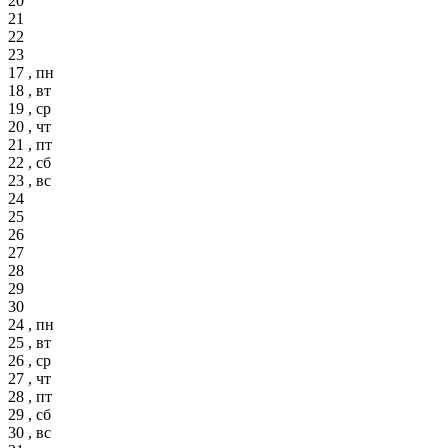
20
21
22
23
17 , пн
18 , вт
19 , ср
20 , чт
21 , пт
22 , сб
23 , вс
24
25
26
27
28
29
30
24 , пн
25 , вт
26 , ср
27 , чт
28 , пт
29 , сб
30 , вс