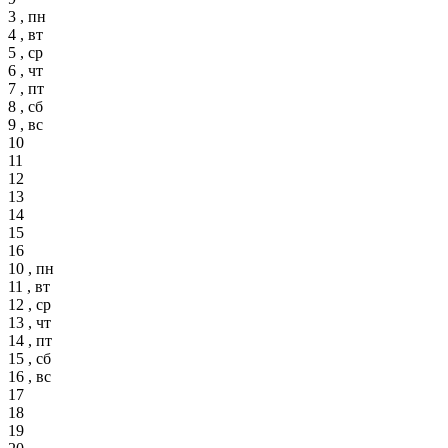
3 , пн
4 , вт
5 , ср
6 , чт
7 , пт
8 , сб
9 , вс
10
11
12
13
14
15
16
10 , пн
11 , вт
12 , ср
13 , чт
14 , пт
15 , сб
16 , вс
17
18
19