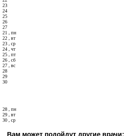
23
24
25
26
27
21 , пн
22 , вт
23 , ср
24 , чт
25 , пт
26 , сб
27 , вс
28
29
30
28 , пн
29 , вт
30 , ср
Вам может подойдут другие врачи: