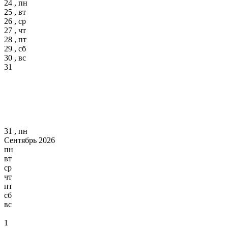
24 , пн
25 , вт
26 , ср
27 , чт
28 , пт
29 , сб
30 , вс
31
31 , пн
Сентябрь 2026
пн
вт
ср
чт
пт
сб
вс
1