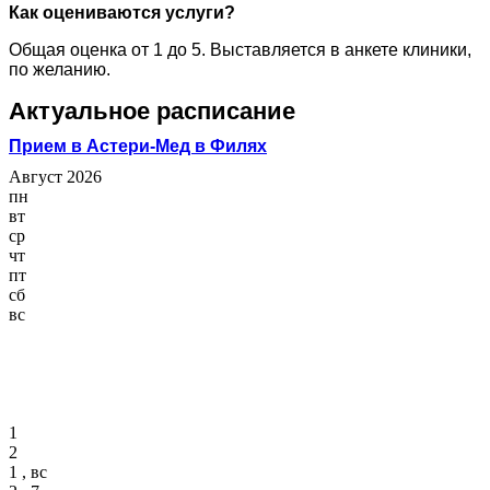
Как оцениваются услуги?
Общая оценка от 1 до 5. Выставляется в анкете клиники,
по желанию.
Актуальное расписание
Прием в Астери-Мед в Филях
Август 2026
пн
вт
ср
чт
пт
сб
вс
1
2
1 , вс