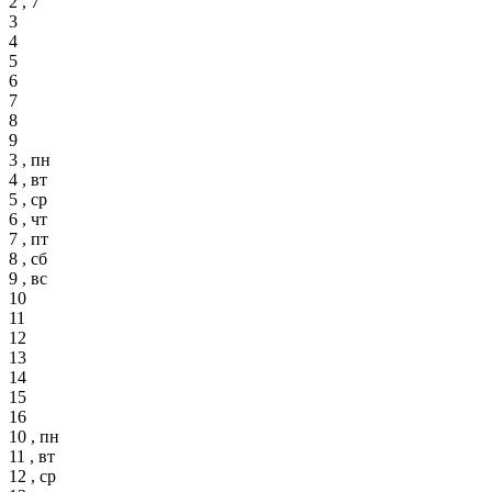
2 , 7
3
4
5
6
7
8
9
3 , пн
4 , вт
5 , ср
6 , чт
7 , пт
8 , сб
9 , вс
10
11
12
13
14
15
16
10 , пн
11 , вт
12 , ср