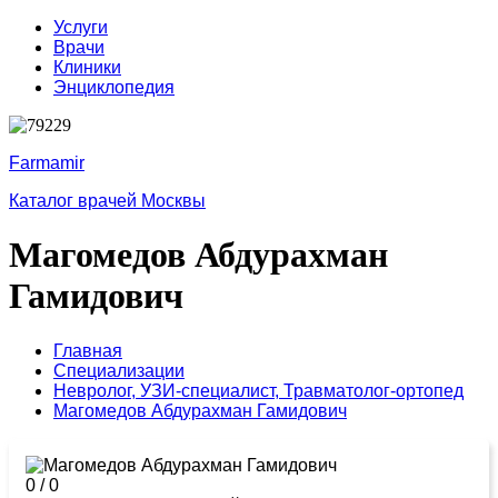
Услуги
Врачи
Клиники
Энциклопедия
Farmamir
Каталог врачей Москвы
Магомедов Абдурахман
Гамидович
Главная
Специализации
Невролог,
УЗИ-специалист,
Травматолог-ортопед
Магомедов Абдурахман Гамидович
0
/
0