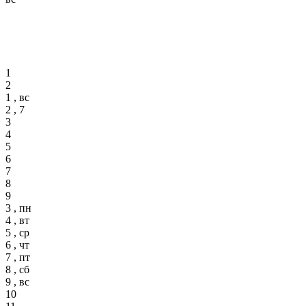
1
2
1 , вс
2 , 7
3
4
5
6
7
8
9
3 , пн
4 , вт
5 , ср
6 , чт
7 , пт
8 , сб
9 , вс
10