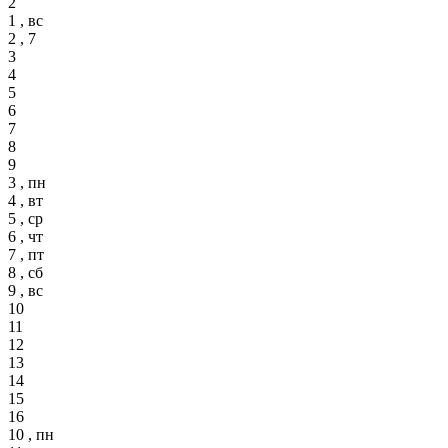
2
1 , вс
2 , 7
3
4
5
6
7
8
9
3 , пн
4 , вт
5 , ср
6 , чт
7 , пт
8 , сб
9 , вс
10
11
12
13
14
15
16
10 , пн