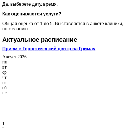
Да, выберете дату, время.
Как оцениваются услуги?
Общая оценка от 1 до 5. Выставляется в анкете клиники,
по желанию.
Актуальное расписание
Прием в Герпетический центр на Гримау
Август 2026
пн
вт
ср
чт
пт
сб
вс
1