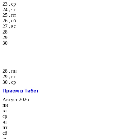
23 , ср
24 , чт
25 , пт
26 , сб
27 , вс
28
29
30
28 , пн
29 , вт
30 , ср
Прием в Тибет
Август 2026
пн
вт
ср
чт
пт
сб
вс