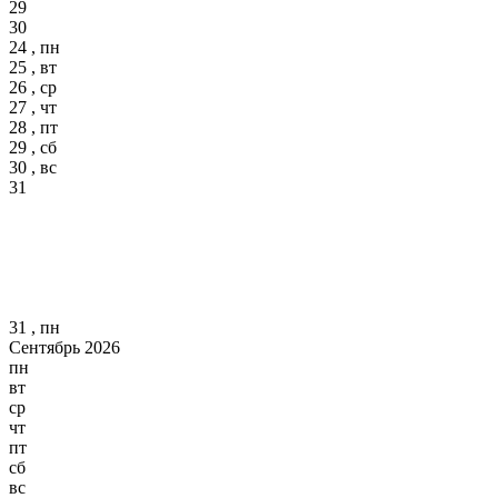
29
30
24 , пн
25 , вт
26 , ср
27 , чт
28 , пт
29 , сб
30 , вс
31
31 , пн
Сентябрь 2026
пн
вт
ср
чт
пт
сб
вс