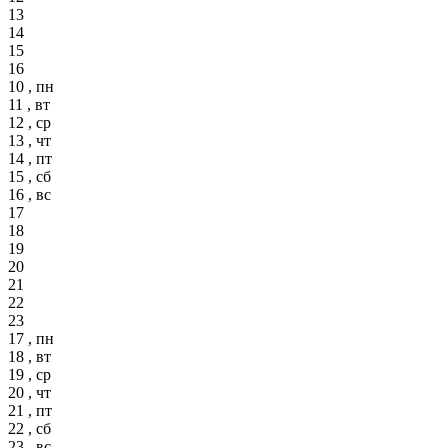
13
14
15
16
10 , пн
11 , вт
12 , ср
13 , чт
14 , пт
15 , сб
16 , вс
17
18
19
20
21
22
23
17 , пн
18 , вт
19 , ср
20 , чт
21 , пт
22 , сб
23 , вс