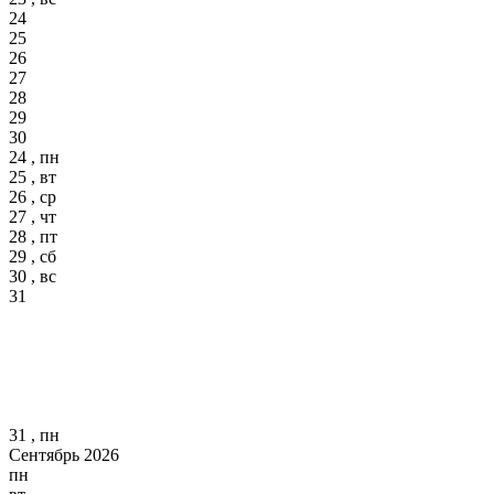
24
25
26
27
28
29
30
24 , пн
25 , вт
26 , ср
27 , чт
28 , пт
29 , сб
30 , вс
31
31 , пн
Сентябрь 2026
пн