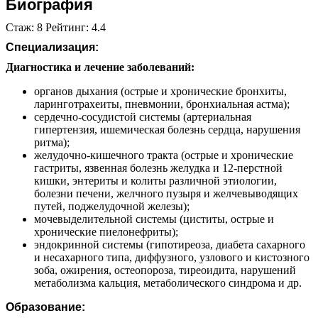
Биография
Стаж: 8 Рейтинг: 4.4
Специализация:
Диагностика и лечение заболеваний:
органов дыхания (острые и хронические бронхиты,
ларинготрахеиты, пневмонии, бронхиальная астма);
сердечно-сосудистой системы (артериальная
гипертензия, ишемическая болезнь сердца, нарушения
ритма);
желудочно-кишечного тракта (острые и хронические
гастриты, язвенная болезнь желудка и 12-перстной
кишки, энтериты и колиты различной этиологии,
болезни печени, желчного пузыря и желчевыводящих
путей, поджелудочной железы);
мочевыделительной системы (циститы, острые и
хронические пиелонефриты);
эндокринной системы (гипотиреоза, диабета сахарного
и несахарного типа, диффузного, узлового и кистозного
зоба, ожирения, остеопороза, тиреоидита, нарушений
метаболизма кальция, метаболического синдрома и др.
Образование: