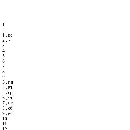
1
2
1 , вс
2 , 7
3
4
5
6
7
8
9
3 , пн
4 , вт
5 , ср
6 , чт
7 , пт
8 , сб
9 , вс
10
11
12