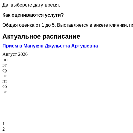
Да, выберете дату, время.
Как оцениваются услуги?
Общая оценка от 1 до 5. Выставляется в анкете клиники, 
Актуальное расписание
Прием в Манукян Джульетта Артушевна
Август 2026
пн
вт
ср
чт
пт
сб
вс
1
2