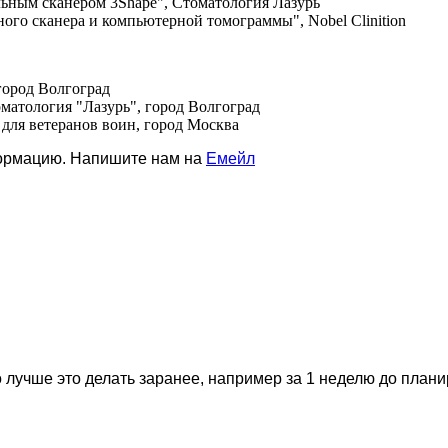
льным сканером 3Shape", Стоматология Лазурь
ого сканера и компьютерной томограммы", Nobel Clinition
город Волгоград
матология "Лазурь", город Волгоград
 для ветеранов воин, город Москва
формацию. Напишите нам на
Емейл
 лучше это делать заранее, например за 1 неделю до план