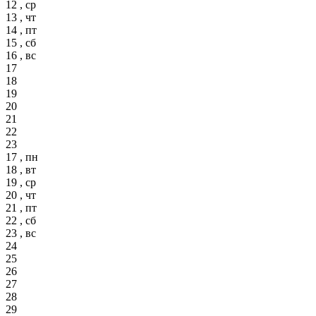
12 , ср
13 , чт
14 , пт
15 , сб
16 , вс
17
18
19
20
21
22
23
17 , пн
18 , вт
19 , ср
20 , чт
21 , пт
22 , сб
23 , вс
24
25
26
27
28
29