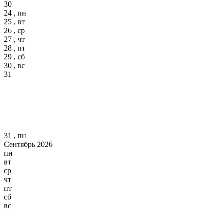
30
24 , пн
25 , вт
26 , ср
27 , чт
28 , пт
29 , сб
30 , вс
31
31 , пн
Сентябрь 2026
пн
вт
ср
чт
пт
сб
вс