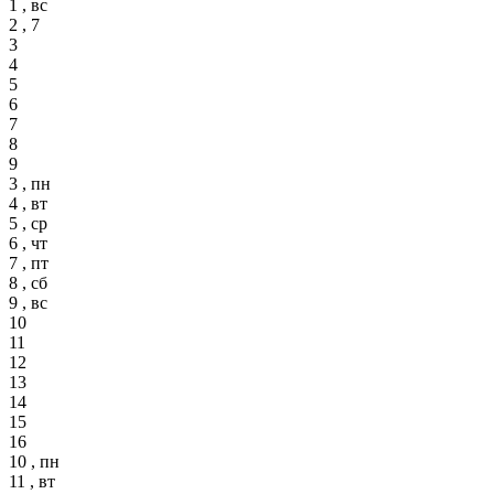
1 , вс
2 , 7
3
4
5
6
7
8
9
3 , пн
4 , вт
5 , ср
6 , чт
7 , пт
8 , сб
9 , вс
10
11
12
13
14
15
16
10 , пн
11 , вт