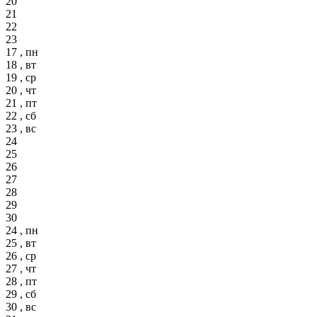
20
21
22
23
17 , пн
18 , вт
19 , ср
20 , чт
21 , пт
22 , сб
23 , вс
24
25
26
27
28
29
30
24 , пн
25 , вт
26 , ср
27 , чт
28 , пт
29 , сб
30 , вс