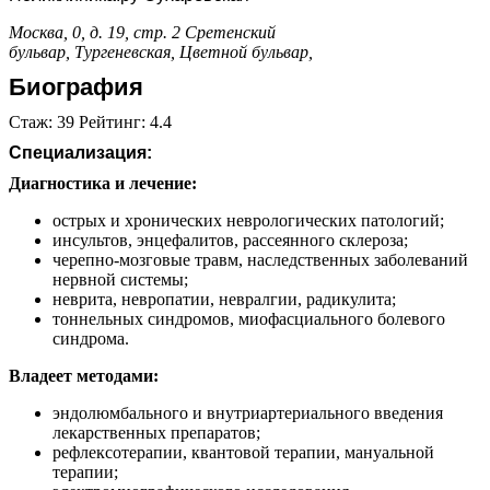
Москва, 0, д. 19, стр. 2
Сретенский
бульвар,
Тургеневская,
Цветной бульвар,
Биография
Стаж: 39 Рейтинг: 4.4
Специализация:
Диагностика и лечение:
острых и хронических неврологических патологий;
инсультов, энцефалитов, рассеянного склероза;
черепно-мозговые травм, наследственных заболеваний
нервной системы;
неврита, невропатии, невралгии, радикулита;
тоннельных синдромов, миофасциального болевого
синдрома.
Владеет методами:
эндолюмбального и внутриартериального введения
лекарственных препаратов;
рефлексотерапии, квантовой терапии, мануальной
терапии;