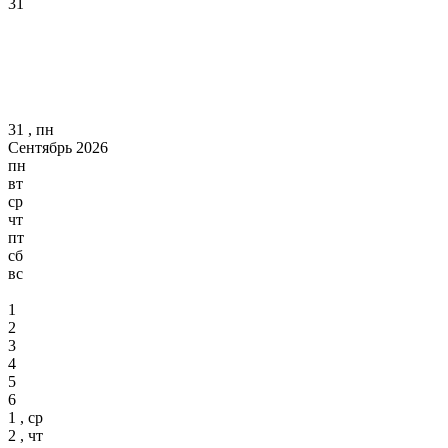
31
31 , пн
Сентябрь 2026
пн
вт
ср
чт
пт
сб
вс
1
2
3
4
5
6
1 , ср
2 , чт