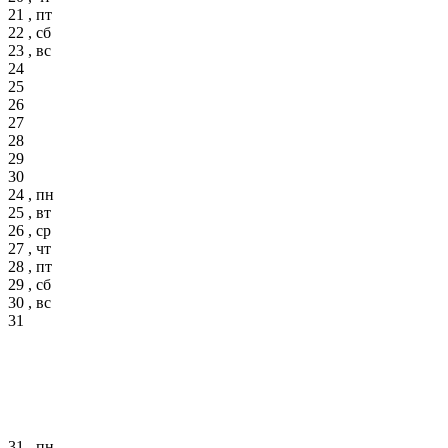
21 , пт
22 , сб
23 , вс
24
25
26
27
28
29
30
24 , пн
25 , вт
26 , ср
27 , чт
28 , пт
29 , сб
30 , вс
31
31 , пн