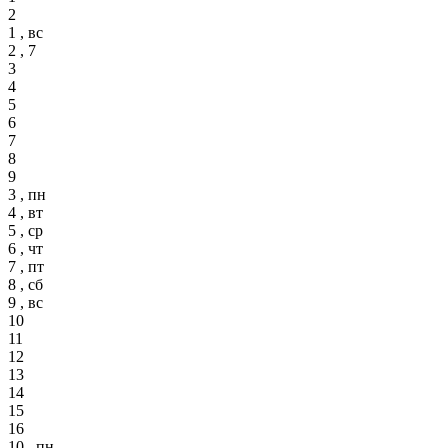
2
1 , вс
2 , 7
3
4
5
6
7
8
9
3 , пн
4 , вт
5 , ср
6 , чт
7 , пт
8 , сб
9 , вс
10
11
12
13
14
15
16
10 , пн