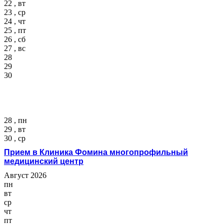
22 , вт
23 , ср
24 , чт
25 , пт
26 , сб
27 , вс
28
29
30
28 , пн
29 , вт
30 , ср
Прием в Клиника Фомина многопрофильный
медицинский центр
Август 2026
пн
вт
ср
чт
пт