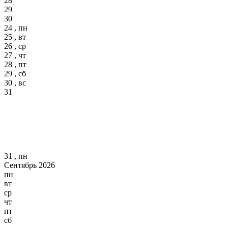
28
29
30
24 , пн
25 , вт
26 , ср
27 , чт
28 , пт
29 , сб
30 , вс
31
31 , пн
Сентябрь 2026
пн
вт
ср
чт
пт
сб