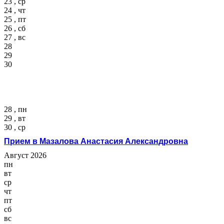
23 , ср
24 , чт
25 , пт
26 , сб
27 , вс
28
29
30
28 , пн
29 , вт
30 , ср
Прием в Мазалова Анастасия Александровна
Август 2026
пн
вт
ср
чт
пт
сб
вс