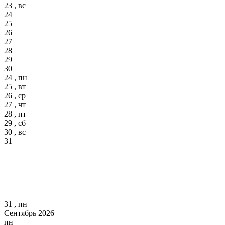
23 , вс
24
25
26
27
28
29
30
24 , пн
25 , вт
26 , ср
27 , чт
28 , пт
29 , сб
30 , вс
31
31 , пн
Сентябрь 2026
пн