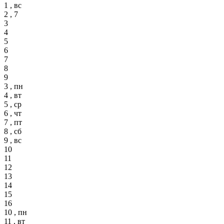
1 , вс
2 , 7
3
4
5
6
7
8
9
3 , пн
4 , вт
5 , ср
6 , чт
7 , пт
8 , сб
9 , вс
10
11
12
13
14
15
16
10 , пн
11 , вт