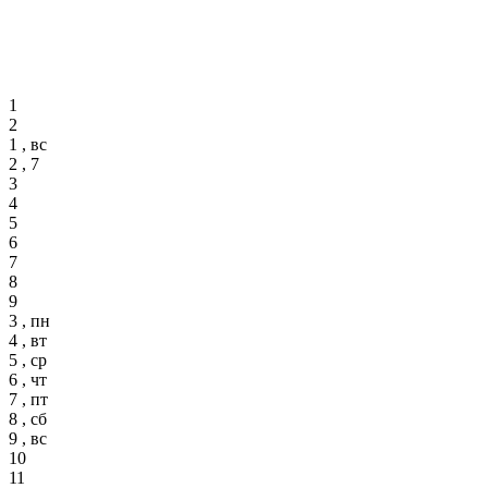
1
2
1 , вс
2 , 7
3
4
5
6
7
8
9
3 , пн
4 , вт
5 , ср
6 , чт
7 , пт
8 , сб
9 , вс
10
11