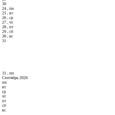
30
24 , пн
25 , вт
26 , ср
27 , чт
28 , пт
29 , сб
30 , вс
31
31 , пн
Сентябрь 2026
пн
вт
ср
чт
пт
сб
вс