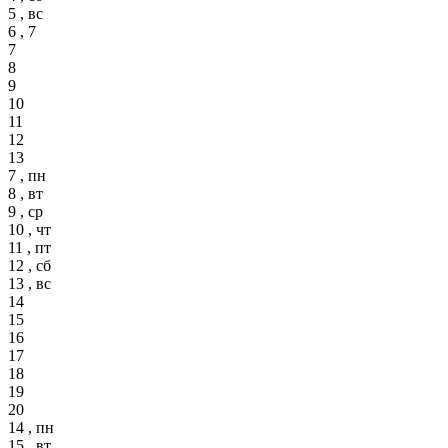
5 , вс
6 , 7
7
8
9
10
11
12
13
7 , пн
8 , вт
9 , ср
10 , чт
11 , пт
12 , сб
13 , вс
14
15
16
17
18
19
20
14 , пн
15 , вт