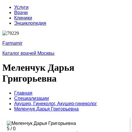
Услуги
Врачи
Клиники
Энциклопедия
Farmamir
Каталог врачей Москвы
Меленчук Дарья
Григорьевна
Главная
Специализации
Акушер,
Гинеколог,
Акушер-гинеколог
Меленчук Дарья Григорьевна
5
/
0