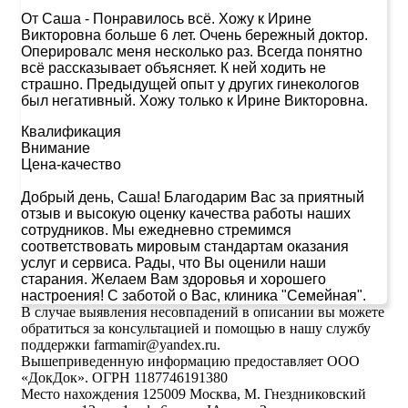
От Саша
-
Понравилось всё. Хожу к Ирине
Викторовна больше 6 лет. Очень бережный доктор.
Оперировалс меня несколько раз. Всегда понятно
всё рассказывает объясняет. К ней ходить не
страшно. Предыдущей опыт у других гинекологов
был негативный. Хожу только к Ирине Викторовна.
Квалификация
Внимание
Цена-качество
Добрый день, Саша! Благодарим Вас за приятный
отзыв и высокую оценку качества работы наших
сотрудников. Мы ежедневно стремимся
соответствовать мировым стандартам оказания
услуг и сервиса. Рады, что Вы оценили наши
старания. Желаем Вам здоровья и хорошего
настроения! С заботой о Вас, клиника "Семейная".
В случае выявления несовпадений в описании вы можете
обратиться за консультацией и помощью в нашу службу
поддержки farmamir@yandex.ru.
Вышеприведенную информацию предоставляет ООО
«ДокДок». ОГРН 1187746191380
Место нахождения 125009 Москва, М. Гнездниковский