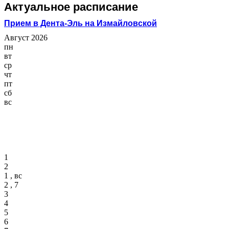
Актуальное расписание
Прием в Дента-Эль на Измайловской
Август 2026
пн
вт
ср
чт
пт
сб
вс
1
2
1 , вс
2 , 7
3
4
5
6