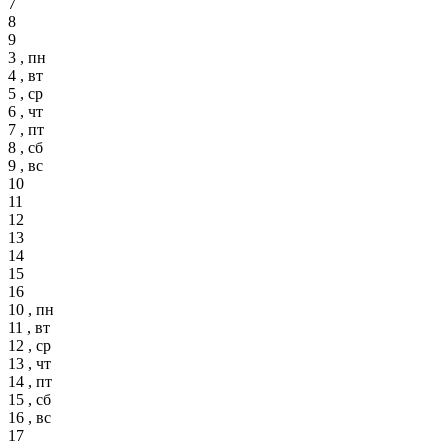
7
8
9
3 , пн
4 , вт
5 , ср
6 , чт
7 , пт
8 , сб
9 , вс
10
11
12
13
14
15
16
10 , пн
11 , вт
12 , ср
13 , чт
14 , пт
15 , сб
16 , вс
17