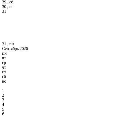
29 , сб
30 , вс
31
31 , пн
Сентябрь 2026
пн
вт
ср
чт
пт
сб
вс
1
2
3
4
5
6