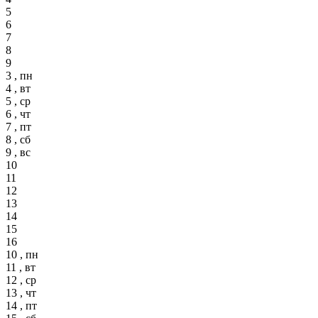
5
6
7
8
9
3 , пн
4 , вт
5 , ср
6 , чт
7 , пт
8 , сб
9 , вс
10
11
12
13
14
15
16
10 , пн
11 , вт
12 , ср
13 , чт
14 , пт