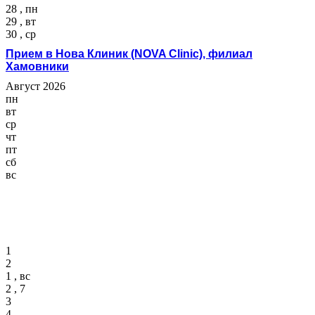
28 , пн
29 , вт
30 , ср
Прием в Нова Клиник (NOVA Clinic), филиал
Хамовники
Август 2026
пн
вт
ср
чт
пт
сб
вс
1
2
1 , вс
2 , 7
3
4