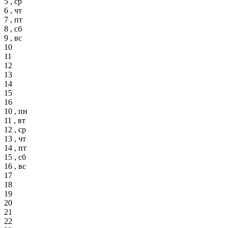
5 , ср
6 , чт
7 , пт
8 , сб
9 , вс
10
11
12
13
14
15
16
10 , пн
11 , вт
12 , ср
13 , чт
14 , пт
15 , сб
16 , вс
17
18
19
20
21
22