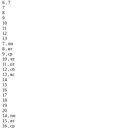
6 , 7
7
8
9
10
11
12
13
7 , пн
8 , вт
9 , ср
10 , чт
11 , пт
12 , сб
13 , вс
14
15
16
17
18
19
20
14 , пн
15 , вт
16 , ср