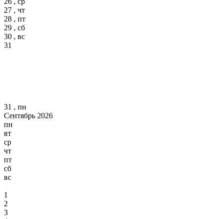
26 , ср
27 , чт
28 , пт
29 , сб
30 , вс
31
31 , пн
Сентябрь 2026
пн
вт
ср
чт
пт
сб
вс
1
2
3