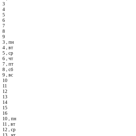
3
4
5
6
7
8
9
3 , пн
4 , вт
5 , ср
6 , чт
7 , пт
8 , сб
9 , вс
10
11
12
13
14
15
16
10 , пн
11 , вт
12 , ср
13 , чт