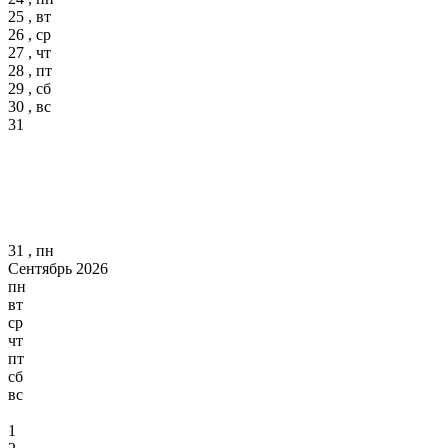
25 , вт
26 , ср
27 , чт
28 , пт
29 , сб
30 , вс
31
31 , пн
Сентябрь 2026
пн
вт
ср
чт
пт
сб
вс
1