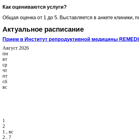
Как оцениваются услуги?
Общая оценка от 1 до 5. Выставляется в анкете клиники, 
Актуальное расписание
Прием в Институт репродуктивной медицины REMEDI
Август 2026
пн
вт
ср
чт
пт
сб
вс
1
2
1 , вс
2 , 7