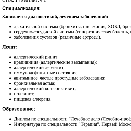
Стаж: 14 Рейтинг: 4.1
Специализация:
Занимается диагностикой, лечением заболеваний:
дыхательной системы (бронхиты, пневмония, ХОБЛ, брон
сердечно-сосудистой системы (гипертоническая болезнь, 
заболевания суставов (различные артрозы).
Лечит:
аллергический ринит;
крапивница (аллергические высыпания);
аллергический дерматит;
иммунодефицитные состояния;
авитаминоз, частые простудные заболевания;
бронхиальная астма;
аллергический конъюнктивит;
поллиноз;
пищевая аллергия.
Образование:
Диплом по специальности "Лечебное дело (Лечебно-профи
Интернатура по специальности "Терапия", Первый Моско