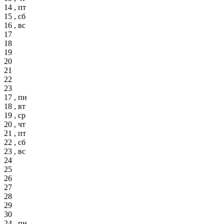
14 , пт
15 , сб
16 , вс
17
18
19
20
21
22
23
17 , пн
18 , вт
19 , ср
20 , чт
21 , пт
22 , сб
23 , вс
24
25
26
27
28
29
30
24 , пн