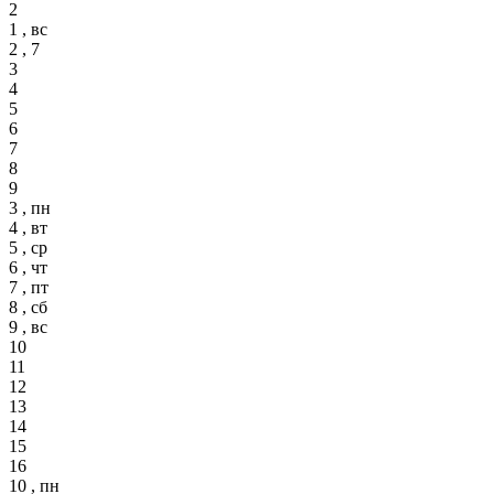
2
1 , вс
2 , 7
3
4
5
6
7
8
9
3 , пн
4 , вт
5 , ср
6 , чт
7 , пт
8 , сб
9 , вс
10
11
12
13
14
15
16
10 , пн