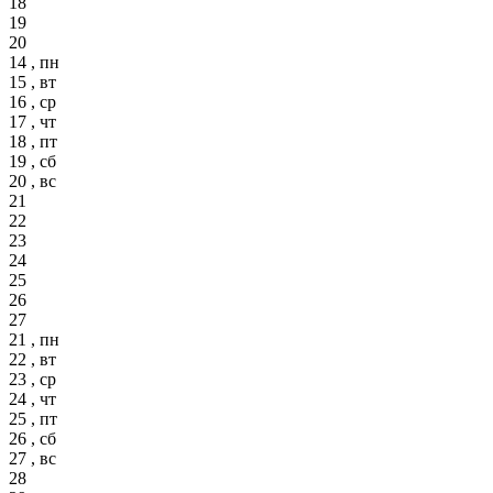
18
19
20
14 , пн
15 , вт
16 , ср
17 , чт
18 , пт
19 , сб
20 , вс
21
22
23
24
25
26
27
21 , пн
22 , вт
23 , ср
24 , чт
25 , пт
26 , сб
27 , вс
28