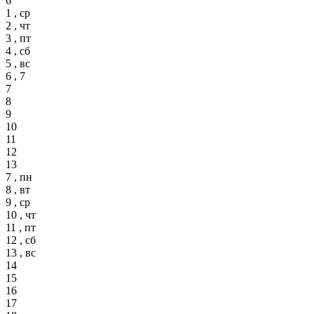
6
1 , ср
2 , чт
3 , пт
4 , сб
5 , вс
6 , 7
7
8
9
10
11
12
13
7 , пн
8 , вт
9 , ср
10 , чт
11 , пт
12 , сб
13 , вс
14
15
16
17