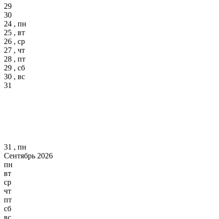
29
30
24 , пн
25 , вт
26 , ср
27 , чт
28 , пт
29 , сб
30 , вс
31
31 , пн
Сентябрь 2026
пн
вт
ср
чт
пт
сб
вс