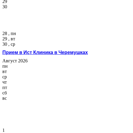
29
30
28 , пн
29 , вт
30 , ср
Прием в Ист Клиника в Черемушках
Август 2026
пн
вт
ср
чт
пт
сб
вс
1