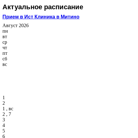
Актуальное расписание
Прием в Ист Клиника в Митино
Август 2026
пн
вт
ср
чт
пт
сб
вс
1
2
1 , вс
2 , 7
3
4
5
6