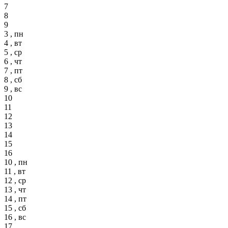
7
8
9
3 , пн
4 , вт
5 , ср
6 , чт
7 , пт
8 , сб
9 , вс
10
11
12
13
14
15
16
10 , пн
11 , вт
12 , ср
13 , чт
14 , пт
15 , сб
16 , вс
17