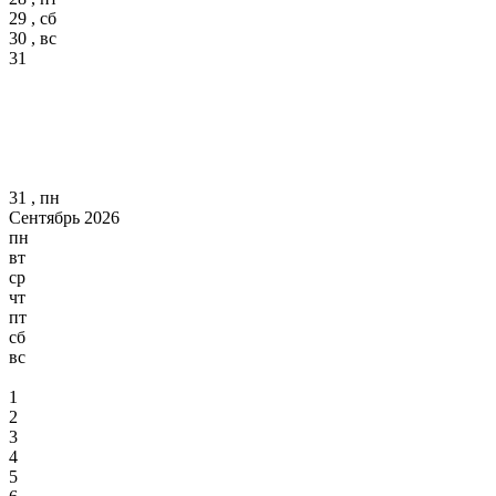
29 , сб
30 , вс
31
31 , пн
Сентябрь 2026
пн
вт
ср
чт
пт
сб
вс
1
2
3
4
5