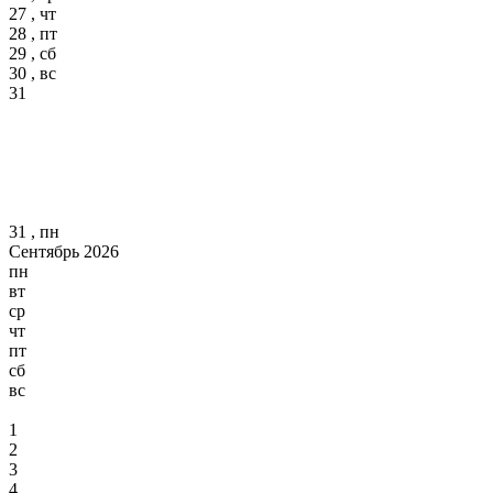
27 , чт
28 , пт
29 , сб
30 , вс
31
31 , пн
Сентябрь 2026
пн
вт
ср
чт
пт
сб
вс
1
2
3
4