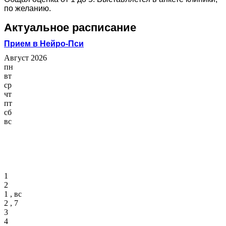
по желанию.
Актуальное расписание
Прием в Нейро-Пси
Август 2026
пн
вт
ср
чт
пт
сб
вс
1
2
1 , вс
2 , 7
3
4