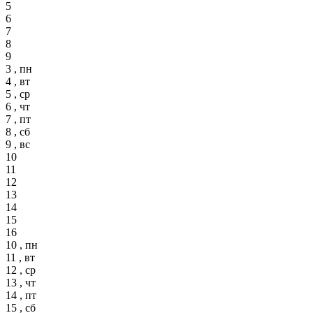
5
6
7
8
9
3 , пн
4 , вт
5 , ср
6 , чт
7 , пт
8 , сб
9 , вс
10
11
12
13
14
15
16
10 , пн
11 , вт
12 , ср
13 , чт
14 , пт
15 , сб