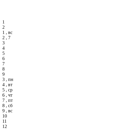
1
2
1 , вс
2 , 7
3
4
5
6
7
8
9
3 , пн
4 , вт
5 , ср
6 , чт
7 , пт
8 , сб
9 , вс
10
11
12