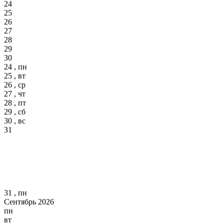
24
25
26
27
28
29
30
24 , пн
25 , вт
26 , ср
27 , чт
28 , пт
29 , сб
30 , вс
31
31 , пн
Сентябрь 2026
пн
вт