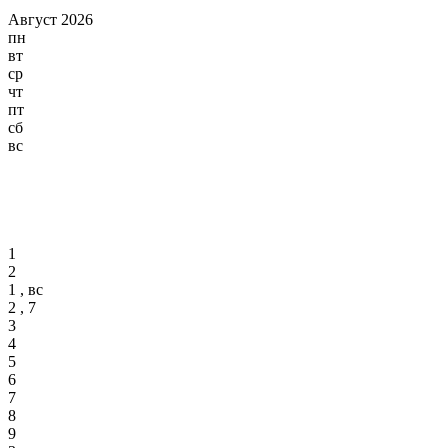
Август 2026
пн
вт
ср
чт
пт
сб
вс
1
2
1 , вс
2 , 7
3
4
5
6
7
8
9