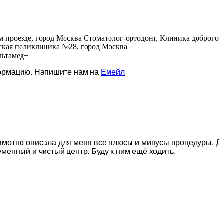
проезде, город Москва Стоматолог-ортодонт, Клиника доброго с
еская поликлиника №28, город Москва
льтамед+
формацию. Напишите нам на
Емейл
амотно описала для меня все плюсы и минусы процедуры. Д
еменный и чистый центр. Буду к ним ещё ходить.