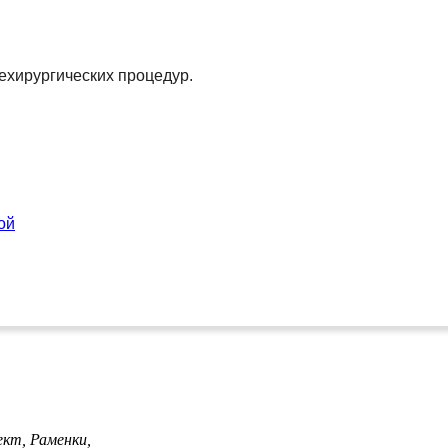
ехирургических процедур.
ой
ект,
Раменки,